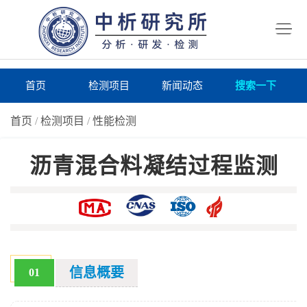
首
页
检
测
研
首页
检测项目
新闻动态
搜索一下
项
究
研
首页
/
检测项目
/
性能检测
目
所
究
研
沥青混合料凝结过程监测
仪
所
究
联
器
动
所
系
关
态
案
我
于
在
例
们
我
线
报
信息概要
01
们
询
告