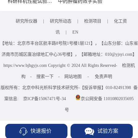
科研样机性能试验服务
中药肿瘤药效学实验
研究所仪器
|
研究所动态
|
检测项目
|
化工资
讯
|
EN
【地址：北京市丰台区航丰路8号院1号楼1层121】，【山东分部：山东省
济南市历城区唐冶绿地汇中心36号楼】，【邮箱地址：010@yjsyi.com】
https://www.bjhgyjs.com Copyright © 2024 All Rights Reserved-
检测机
构
-
搜索一下
-
网站地图
-
免责声明
版权所有：北京中科光析科学技术研究所-【投诉举报】010-82491398 备
案信息:
京ICP备15067471号-34
京公网安备 11010802035695
号
快速报价
试验方案