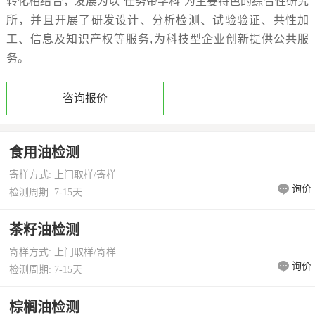
转化相结合，发展为以“任务带学科”为主要特色的综合性研究
所，并且开展了研发设计、分析检测、试验验证、共性加
价
真
工、信息及知识产权等服务,为科技型企业创新提供公共服
伪
务。
查
咨询报价
询
食用油检测
寄样方式: 上门取样/寄样
询价
检测周期: 7-15天
茶籽油检测
寄样方式: 上门取样/寄样
询价
检测周期: 7-15天
棕榈油检测