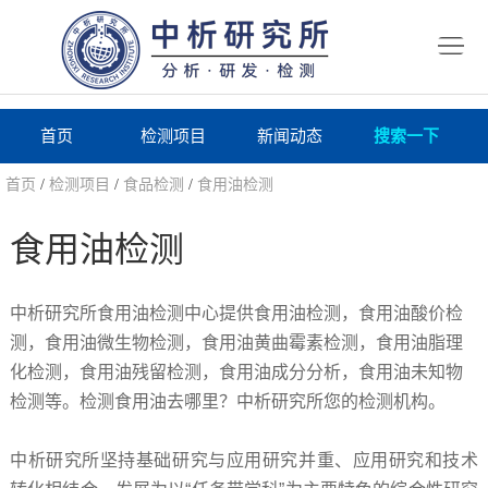
首
页
检
测
研
首页
检测项目
新闻动态
搜索一下
项
究
研
首页
/
检测项目
/
食品检测
/
食用油检测
目
所
究
研
食用油检测
仪
所
究
联
中析研究所食用油检测中心提供食用油检测，食用油酸价检
器
动
所
系
关
测，食用油微生物检测，食用油黄曲霉素检测，食用油脂理
态
化检测，食用油残留检测，食用油成分分析，食用油未知物
案
我
于
在
检测等。检测食用油去哪里？中析研究所您的检测机构。
例
们
我
线
报
中析研究所坚持基础研究与应用研究并重、应用研究和技术
们
询
告