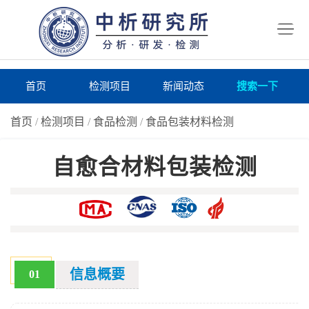
首
页
检
测
研
首页
检测项目
新闻动态
搜索一下
项
究
研
首页
/
检测项目
/
食品检测
/
食品包装材料检测
目
所
究
研
自愈合材料包装检测
仪
所
究
联
器
动
所
系
关
态
案
我
于
在
例
们
我
线
报
信息概要
01
们
询
告