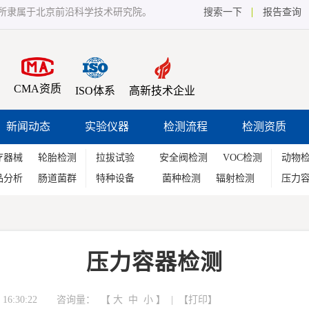
所隶属于北京前沿科学技术研究院。
搜索一下
报告查询
CMA资质
ISO体系
高新技术企业
新闻动态
实验仪器
检测流程
检测资质
疗器械
轮胎检测
拉拔试验
安全阀检测
VOC检测
动物
品分析
肠道菌群
特种设备
菌种检测
辐射检测
压力
压力容器检测
16:30:22 咨询量：
【
大
中
小
】 | 【
打印
】