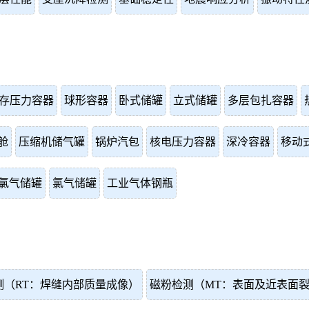
存压力容器
球形容器
卧式储罐
立式储罐
多层包扎容器
舱
压缩机储气罐
锅炉汽包
核电压力容器
深冷容器
移动
氯气储罐
氯气储罐
工业气体钢瓶
测（RT：焊缝内部质量成像）
磁粉检测（MT：表面及近表面