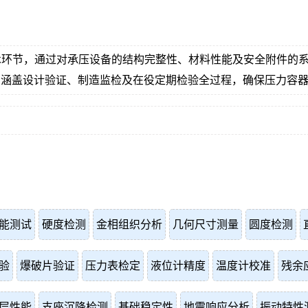
术环节，通过对承压设备的结构完整性、材料性能及安全附件的
国内标准，涵盖设计验证、制造监检及在役定期检验全过程，确保压力
能测试
硬度检测
金相组织分析
几何尺寸测量
圆度检测
验
爆破片验证
压力表检定
液位计精度
温度计校准
残余
层性能
支座沉降检测
基础稳定性
地震响应分析
振动特性