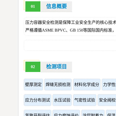
信息概要
01
压力容器安全检测是保障工业安全生产的核心技
严格遵循ASME BPVC、GB 150等国际
检测项目
02
壁厚测定
焊缝无损检测
材料化学成分
力学性
应力分布测试
水压试验
气密性试验
安全阀校
氢致开裂评估
应力腐蚀评价
涂层附着力
保温