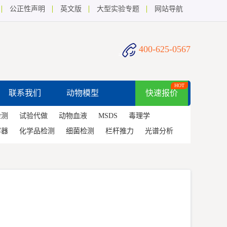
公正性声明
英文版
大型实验专题
网站导航
400-625-0567
HOT
联系我们
动物模型
快速报价
检测
试验代做
动物血液
MSDS
毒理学
容器
化学品检测
细菌检测
栏杆推力
光谱分析