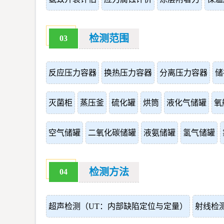
检测范围
03
反应压力容器
换热压力容器
分离压力容器
储
灭菌柜
蒸压釜
硫化罐
烘筒
液化气储罐
氧
空气储罐
二氧化碳储罐
液氨储罐
氢气储罐
检测方法
04
超声检测（UT：内部缺陷定位与定量）
射线检