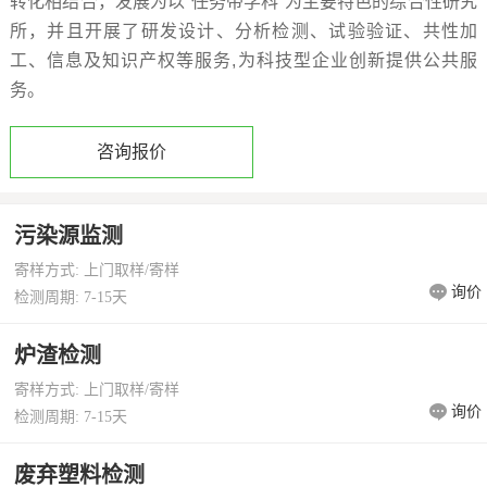
转化相结合，发展为以“任务带学科”为主要特色的综合性研究
所，并且开展了研发设计、分析检测、试验验证、共性加
价
真
工、信息及知识产权等服务,为科技型企业创新提供公共服
伪
务。
查
咨询报价
询
污染源监测
寄样方式: 上门取样/寄样
询价
检测周期: 7-15天
炉渣检测
寄样方式: 上门取样/寄样
询价
检测周期: 7-15天
废弃塑料检测