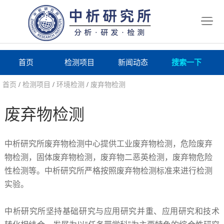
首
页
检
测
研
首页
检测项目
新闻动态
搜索一下
项
究
研
首页
/
检测项目
/
环境检测
/
废弃物检测
目
所
究
研
废弃物检测
仪
所
究
联
中析研究所废弃物检测中心提供工业废弃物检测，危险废弃
器
动
所
系
关
物检测，固体废弃物检测，废弃物二恶英检测，废弃物危险
态
性检测等。中析研究所严格按照废弃物检测标准来进行检测
案
我
于
在
实验。
例
们
我
线
报
中析研究所坚持基础研究与应用研究并重、应用研究和技术
们
询
告