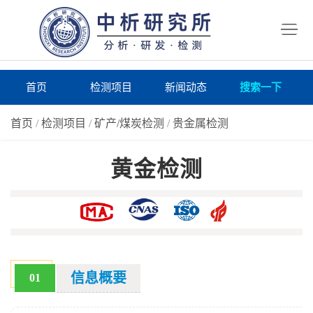
首
页
检
测
研
首页
检测项目
新闻动态
搜索一下
项
究
研
首页
/
检测项目
/
矿产/煤炭检测
/
贵金属检测
目
所
究
研
黄金检测
仪
所
究
联
器
动
所
系
关
态
案
我
于
在
例
们
我
线
报
信息概要
01
们
询
告