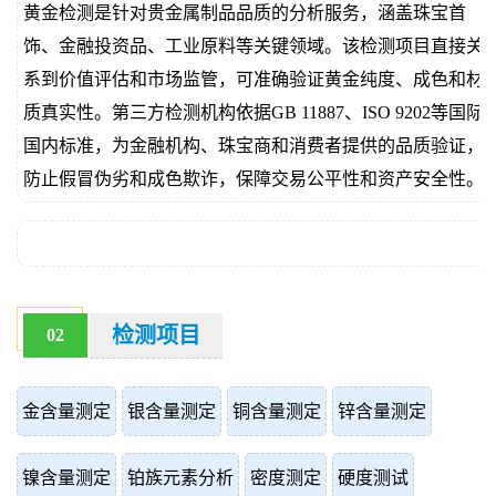
黄金检测是针对贵金属制品品质的分析服务，涵盖珠宝首
价
真
饰、金融投资品、工业原料等关键领域。该检测项目直接关
系到价值评估和市场监管，可准确验证黄金纯度、成色和材
伪
质真实性。第三方检测机构依据GB 11887、ISO 9202等国际
查
国内标准，为金融机构、珠宝商和消费者提供的品质验证，
防止假冒伪劣和成色欺诈，保障交易公平性和资产安全性。
询
检测项目
02
金含量测定
银含量测定
铜含量测定
锌含量测定
镍含量测定
铂族元素分析
密度测定
硬度测试