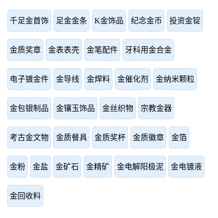
千足金首饰
足金金条
K金饰品
纪念金币
投资金锭
金质奖章
金表表壳
金笔配件
牙科用金合金
电子镀金件
金导线
金焊料
金催化剂
金纳米颗粒
金包银制品
金镶玉饰品
金丝织物
宗教金器
考古金文物
金质餐具
金质奖杯
金质徽章
金箔
金粉
金盐
金矿石
金精矿
金电解阳极泥
金电镀液
金回收料