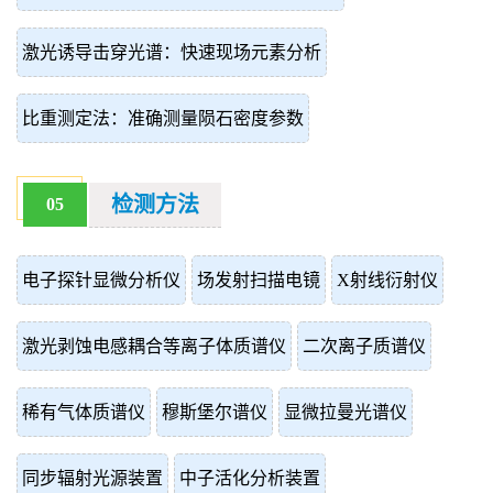
激光诱导击穿光谱：快速现场元素分析
比重测定法：准确测量陨石密度参数
检测方法
05
电子探针显微分析仪
场发射扫描电镜
X射线衍射仪
激光剥蚀电感耦合等离子体质谱仪
二次离子质谱仪
稀有气体质谱仪
穆斯堡尔谱仪
显微拉曼光谱仪
同步辐射光源装置
中子活化分析装置