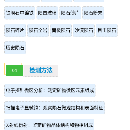
铁陨石中镍铁
陨击玻璃
陨石薄片
陨石粉末
陨石碎片
陨石全岩
南极陨石
沙漠陨石
目击陨石
历史陨石
检测方法
04
电子探针微区分析：测定矿物微区元素组成
扫描电子显微镜：观察陨石微观结构和表面特征
X射线衍射：鉴定矿物晶体结构和物相组成