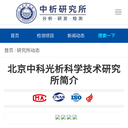
首
页
检
测
研
首页
检测项目
新闻动态
搜索一下
项
究
研
首页
/
研究所动态
目
所
究
研
北京中科光析科学技术研究
仪
所
究
联
所简介
器
动
所
系
关
态
案
我
于
在
例
们
我
线
报
们
询
告