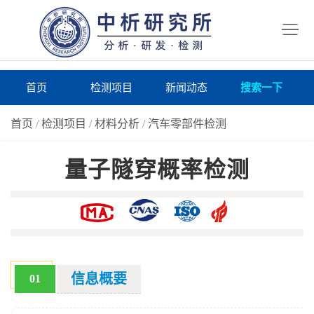
首
页
检
测
研
首页
检测项目
新闻动态
搜索一下
项
究
研
首页
/
检测项目
/
材料分析
/
汽车零部件检测
目
所
究
研
量子隧穿概率检测
仪
所
究
联
器
动
所
系
关
态
案
我
于
在
例
们
我
线
报
信息概要
01
们
询
告