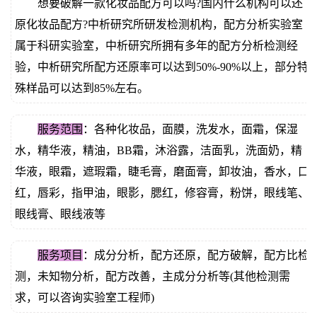
想要破解一款化妆品配方可以吗?国内什么机构可以还
价
真
原化妆品配方?中析研究所研发检测机构，配方分析实验室
属于科研实验室，中析研究所拥有多年的配方分析检测经
伪
验，中析研究所配方还原率可以达到50%-90%以上，部分特
查
殊样品可以达到85%左右。
询
服务范围
：各种化妆品，面膜，洗发水，面霜，保湿
水，精华液，精油，BB霜，沐浴露，洁面乳，洗面奶，精
华液，眼霜，遮瑕霜，睫毛膏，磨面膏，卸妆油，香水，口
红，唇彩，指甲油，眼影，腮红，修容膏，粉饼，眼线笔、
眼线膏、眼线液等
服务项目
：成分分析，配方还原，配方破解，配方比检
测，未知物分析，配方改善，主成分分析等(其他检测需
求，可以咨询实验室工程师)