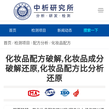
首
页
检
测
研
首页
检测项目
新闻动态
搜索一下
项
究
研
首页
/
检测项目
/
配方分析
/
化妆品配方
目
所
究
研
化妆品配方破解,化妆品成分
仪
所
究
联
破解还原,化妆品配方比分析
器
动
所
系
关
还原
态
案
我
于
在
例
们
我
线
报
们
询
告