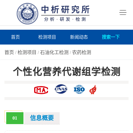
首
页
检
测
研
首页
检测项目
新闻动态
搜索一下
项
究
研
首页
/
检测项目
/
石油化工检测
/
农药检测
目
所
究
研
个性化营养代谢组学检测
仪
所
究
联
器
动
所
系
关
态
案
我
于
在
例
们
我
线
报
信息概要
01
们
询
告