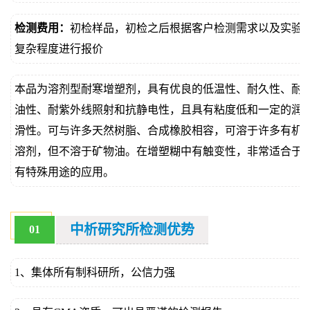
价
真
检测费用：
初检样品，初检之后根据客户检测需求以及实验
复杂程度进行报价
伪
查
本品为溶剂型耐寒增塑剂，具有优良的低温性、耐久性、耐
油性、耐紫外线照射和抗静电性，且具有粘度低和一定的润
询
滑性。可与许多天然树脂、合成橡胶相容，可溶于许多有机
溶剂，但不溶于矿物油。在增塑糊中有触变性，非常适合于
有特殊用途的应用。
中析研究所检测优势
01
1、集体所有制科研所，公信力强