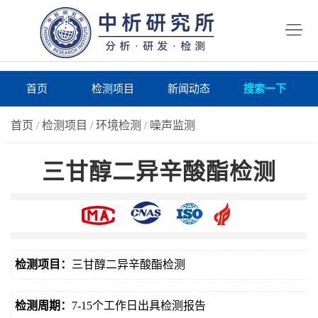
首
页
检
测
研
首页
检测项目
新闻动态
搜索一下
项
究
研
首页
/
检测项目
/
环境检测
/
噪声监测
目
所
究
研
三甘醇二异辛酸酯检测
仪
所
究
联
器
动
所
系
关
态
案
我
于
在
检测项目：
三甘醇二异辛酸酯检测
例
们
我
线
报
检测周期：
7-15个工作日出具检测报告
们
询
告