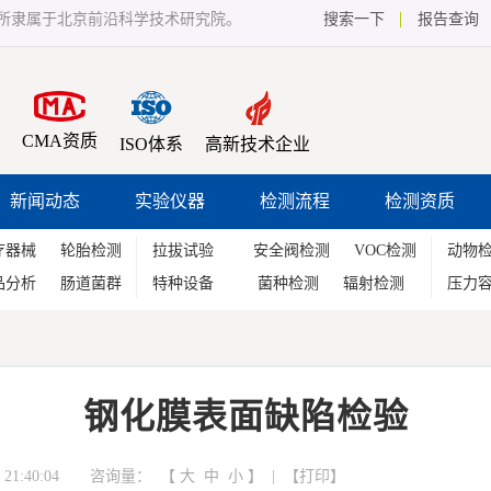
所隶属于北京前沿科学技术研究院。
搜索一下
报告查询
CMA资质
ISO体系
高新技术企业
新闻动态
实验仪器
检测流程
检测资质
疗器械
轮胎检测
拉拔试验
安全阀检测
VOC检测
动物
品分析
肠道菌群
特种设备
菌种检测
辐射检测
压力
钢化膜表面缺陷检验
21:40:04 咨询量：
【
大
中
小
】 | 【
打印
】