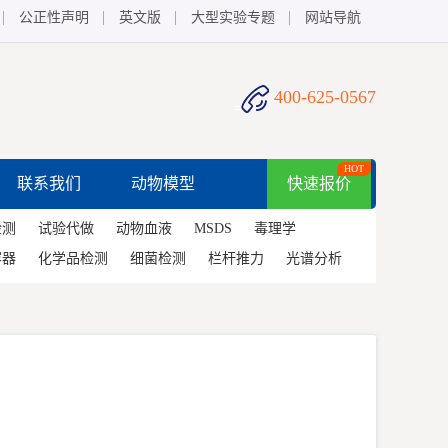
公正性声明
英文版
大型实验专题
网站导航
400-625-0567
HOT
联系我们
动物模型
快速报价
检测
试验代做
动物血液
MSDS
毒理学
容器
化学品检测
细菌检测
栏杆推力
光谱分析