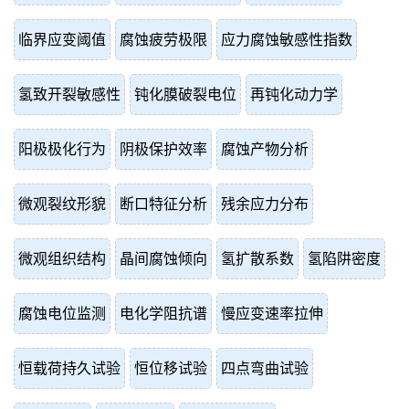
临界应变阈值
腐蚀疲劳极限
应力腐蚀敏感性指数
氢致开裂敏感性
钝化膜破裂电位
再钝化动力学
阳极极化行为
阴极保护效率
腐蚀产物分析
微观裂纹形貌
断口特征分析
残余应力分布
微观组织结构
晶间腐蚀倾向
氢扩散系数
氢陷阱密度
腐蚀电位监测
电化学阻抗谱
慢应变速率拉伸
恒载荷持久试验
恒位移试验
四点弯曲试验