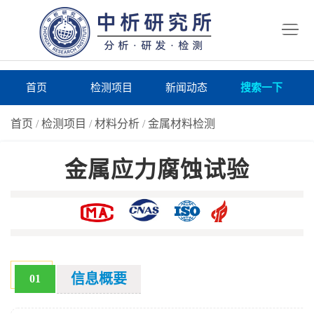
首
页
检
测
研
首页
检测项目
新闻动态
搜索一下
项
究
研
首页
/
检测项目
/
材料分析
/
金属材料检测
目
所
究
研
金属应力腐蚀试验
仪
所
究
联
器
动
所
系
关
态
案
我
于
在
例
们
我
线
报
信息概要
01
们
询
告