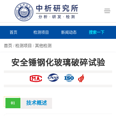
首
页
检
测
研
首页
检测项目
新闻动态
搜索一下
项
究
研
首页
/
检测项目
/
其他检测
目
所
究
研
安全锤钢化玻璃破碎试验
仪
所
究
联
器
动
所
系
关
态
案
我
于
在
例
们
我
线
报
技术概述
01
们
询
告