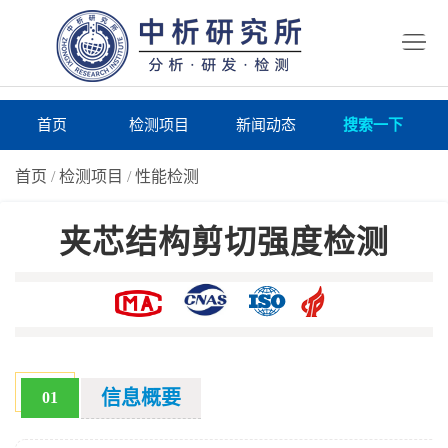
首
页
检
测
研
首页
检测项目
新闻动态
搜索一下
项
究
研
首页
/
检测项目
/
性能检测
目
所
究
研
夹芯结构剪切强度检测
仪
所
究
联
器
动
所
系
关
态
案
我
于
在
例
们
我
线
报
信息概要
01
们
询
告