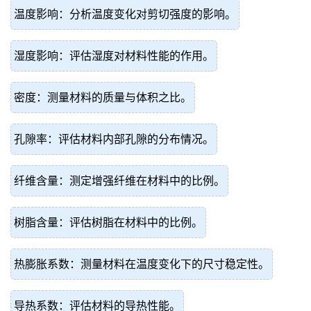
温度影响：分析温度变化对剪切强度的影响。
湿度影响：评估湿度对材料性能的作用。
密度：测量材料的质量与体积之比。
孔隙率：评估材料内部孔隙的分布情况。
纤维含量：测定增强纤维在材料中的比例。
树脂含量：评估树脂在材料中的比例。
热膨胀系数：测量材料在温度变化下的尺寸稳定性。
导热系数：评估材料的导热性能。