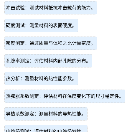
冲击试验：测试材料抵抗冲击载荷的能力。
硬度测试：测量材料的表面硬度。
密度测定：通过质量与体积之比计算密度。
孔隙率测定：评估材料内部孔隙的分布。
热分析：测量材料的热性能参数。
热膨胀系数测定：评估材料在温度变化下的尺寸稳定性。
导热系数测定：测量材料的导热性能。
电绝缘测试：评估材料的电绝缘特性。