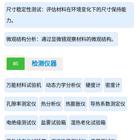
尺寸稳定性测试：评估材料在环境变化下的尺寸保持能
力。
微观结构分析：通过显微镜观察材料的微观结构。
检测仪器
05
万能材料试验机
动态力学分析仪
硬度计
密度计
孔隙率测定仪
热分析仪
热膨胀仪
导热系数测定仪
电绝缘测试仪
盐雾试验箱
湿热老化试验箱