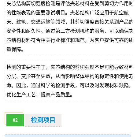
夹芯结构剪切强度检测是评估夹芯材料在受到剪切力作用时
价
真
的性能表现的重要测试项目。夹芯结构广泛应用于航空航
天、建筑、交通运输等领域，其剪切强度直接关系到产品的
伪
安全性和耐久性。通过第三方检测机构的服务，可以确保夹
查
芯结构材料符合相关行业标准和规范，为客户提供可靠的质
量保障。
询
检测的重要性在于，夹芯结构的剪切强度不足可能导致材料
分层、变形甚至失效，从而影响整体结构的稳定性和使用寿
命。因此，通过科学的检测手段，可以及时发现材料缺陷，
优化生产工艺，提高产品质量。
检测项目
02