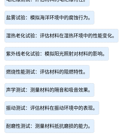
盐雾试验：模拟海洋环境中的腐蚀行为。
湿热老化试验：评估材料在湿热环境中的性能变化。
紫外线老化试验：模拟阳光照射对材料的影响。
燃烧性能测试：评估材料的阻燃特性。
声学测试：测量材料的隔音和吸音效果。
振动测试：评估材料在振动环境中的表现。
耐磨性测试：测量材料抵抗磨损的能力。