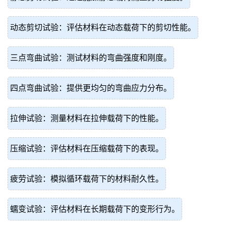
动态剪切试验：评估材料在动态载荷下的剪切性能。
三点弯曲试验：测试材料的弯曲强度和刚度。
四点弯曲试验：提供更均匀的弯曲应力分布。
拉伸试验：测量材料在拉伸载荷下的性能。
压缩试验：评估材料在压缩载荷下的表现。
疲劳试验：模拟循环载荷下的材料耐久性。
蠕变试验：评估材料在长期载荷下的变形行为。