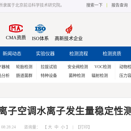
所隶属于北京前沿科学技术研究院。
搜索一下
报告查询
CMA资质
ISO体系
高新技术企业
新闻动态
实验仪器
检测流程
检测资质
疗器械
轮胎检测
拉拔试验
安全阀检测
VOC检测
动物
品分析
肠道菌群
特种设备
菌种检测
辐射检测
压力
离子空调水离子发生量稳定性
08:28:24 咨询量：
【
大
中
小
】 | 【
打印
】