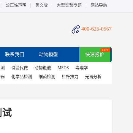
公正性声明
英文版
大型实验专题
网站导航
400-625-0567
HOT
联系我们
动物模型
快速报价
检测
试验代做
动物血液
MSDS
毒理学
容器
化学品检测
细菌检测
栏杆推力
光谱分析
测试