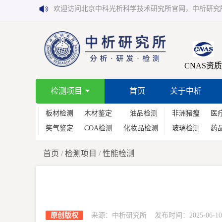
欢迎访问北京中科光析科学技术研究所官网，中析研究
CNAS资质
检测项目
首页
关于中析
板材检测
木材鉴定
油品检测
非洲猪瘟
医
笑气鉴定
COA检测
化妆品检测
玻璃检测
药
首页
/
检测项目
/
性能检测
原创版权
来源：中析研究所 发布时间：2025-06-10 