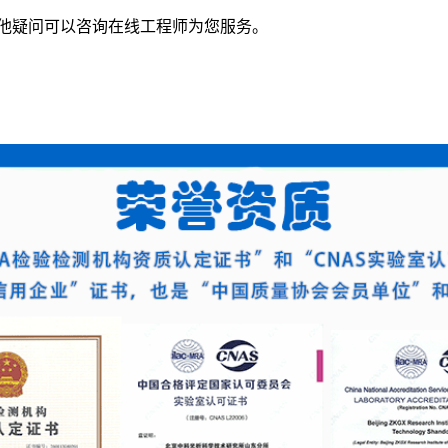
他疑问可以咨询在线工程师为您服务。