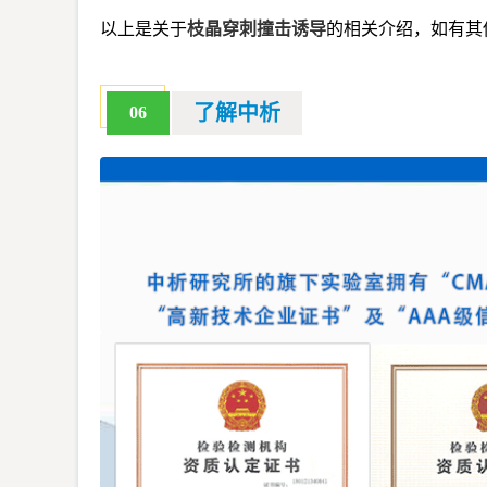
以上是关于
枝晶穿刺撞击诱导
的相关介绍，如有其
了解中析
06