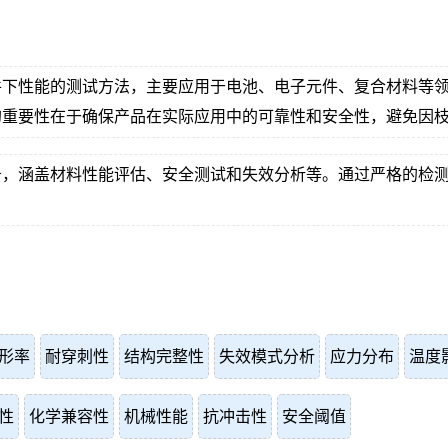
件下性能的测试方法，主要应用于电池、电子元件、复合材料等
的重要性在于确保产品在实际应用中的可靠性和安全性，避免因
务，涵盖材料性能评估、安全测试和失效分析等。通过严格的检
形率
耐穿刺性
结构完整性
失效模式分析
应力分布
温度
性
化学兼容性
机械性能
抗冲击性
安全阈值