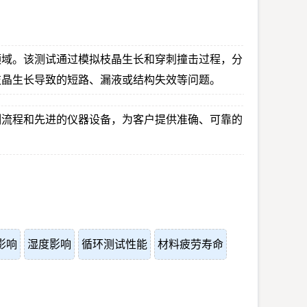
领域。该测试通过模拟枝晶生长和穿刺撞击过程，分
枝晶生长导致的短路、漏液或结构失效等问题。
测流程和先进的仪器设备，为客户提供准确、可靠的
影响
湿度影响
循环测试性能
材料疲劳寿命