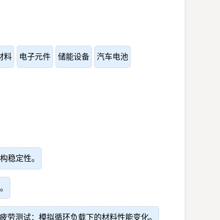
材料
电子元件
储能设备
汽车电池
构稳定性。
。
疲劳测试：模拟循环负载下的材料性能变化。