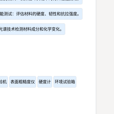
能测试：评估材料的硬度、韧性和抗拉强度。
光谱技术检测材料成分和化学变化。
验机
表面粗糙度仪
硬度计
环境试验箱