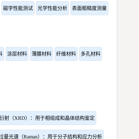
磁学性能测试
光学性能分析
表面粗糙度测量
料
涂层材料
薄膜材料
纤维材料
多孔材料
衍射（XRD）：用于相组成和晶体结构鉴定
拉曼光谱（Raman）：用于分子结构和应力分析