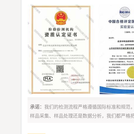
承诺：
我们的检测流程严格遵循国际标准和规范
样品采集、样品处理还是数据分析，我们都严格