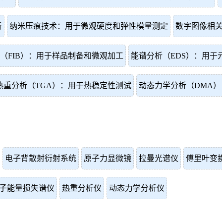
析
纳米压痕技术：用于微观硬度和弹性模量测定
数字图像相关
（FIB）：用于样品制备和微观加工
能谱分析（EDS）：用于
热重分析（TGA）：用于热稳定性测试
动态力学分析（DMA
电子背散射衍射系统
原子力显微镜
拉曼光谱仪
傅里叶变
子能量损失谱仪
热重分析仪
动态力学分析仪