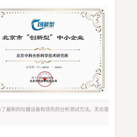
备了最新的仪器设备和领先的分析测试方法。无论是