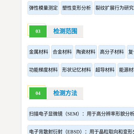
弹性模量测定
塑性变形分析
裂纹扩展行为研究
检测范围
03
金属材料
合金材料
陶瓷材料
高分子材料
复
功能梯度材料
形状记忆材料
超导材料
能源材
检测方法
04
扫描电子显微镜（SEM）：用于高分辨率形貌分
电子背散射衍射（EBSD）：用于晶粒取向和变形