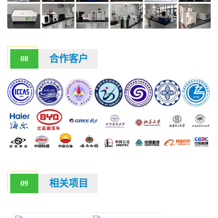
合作客户
08
相关项目
09