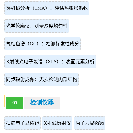
热机械分析（TMA）：评估热膨胀系数
光学轮廓仪：测量厚度均匀性
气相色谱（GC）：检测挥发性成分
X射线光电子能谱（XPS）：表面元素分析
同步辐射成像：无损检测内部结构
检测仪器
05
扫描电子显微镜
X射线衍射仪
原子力显微镜