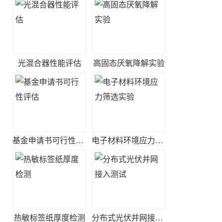
光混合器性能评估
高固态厌氧降解实验
基金申请书可行性评估
电子材料环境应力筛选实验
热敏标签纸厚度检测
分布式光伏并网接入测试