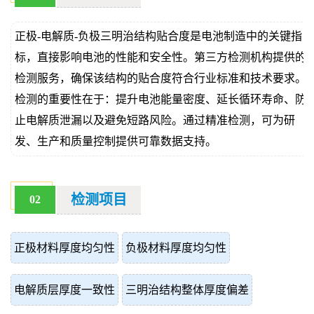
价
真
正极-电解质-负极三明治结构贴合度是电池制造中的关键指
伪
标，直接影响电池的性能和安全性。第三方检测机构提供的
检测服务，确保该结构的贴合度符合行业标准和技术要求。
查
检测的重要性在于：提升电池能量密度、延长循环寿命、防
询
止电解质泄漏以及避免短路风险。通过精准检测，可为研
发、生产和质量控制提供可靠数据支持。
检测项目
02
正极材料厚度均匀性
负极材料厚度均匀性
电解质层厚度一致性
三明治结构整体厚度偏差