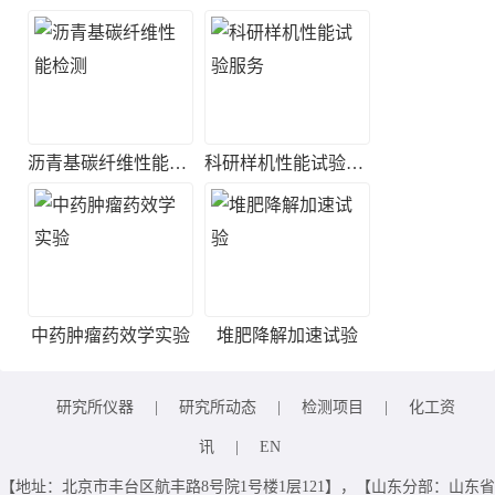
沥青基碳纤维性能检测
科研样机性能试验服务
中药肿瘤药效学实验
堆肥降解加速试验
研究所仪器
|
研究所动态
|
检测项目
|
化工资
讯
|
EN
【地址：北京市丰台区航丰路8号院1号楼1层121】，【山东分部：山东省