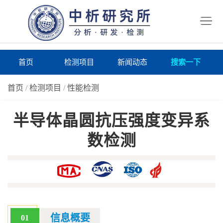
首
页
检
测
研
首页
检测项目
新闻动态
搜索一下
项
究
研
首页
/
检测项目
/
性能检测
目
所
究
研
半导体晶圆抗压强度变异系
仪
所
究
联
数检测
器
动
所
系
关
态
案
我
于
在
例
们
我
线
报
们
询
告
信息概要
01