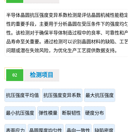
价
真
半导体晶圆抗压强度变异系数检测是评估晶圆机械性能稳定
伪
性的重要手段，主要用于分析晶圆在受压条件下的强度均匀
性。该检测对于确保半导体制造过程中的良率、可靠性和产
查
品寿命至关重要。通过检测可以识别晶圆材料的缺陷、工艺
询
问题或潜在失效风险，为优化生产工艺提供数据支持。
检测项目
02
抗压强度平均值
抗压强度变异系数
最大抗压强度
最小抗压强度
弹性模量
断裂韧性
硬度分布
表面应力
晶圆厚度均匀性
晶向一致性
缺陷密度