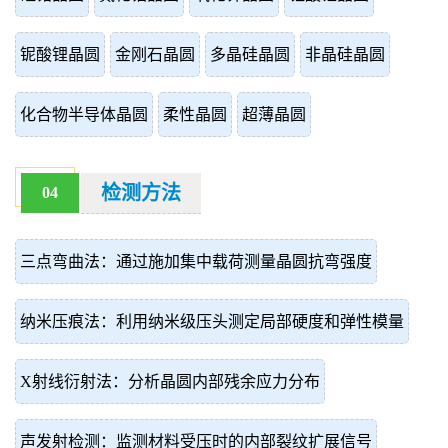
铌酸锂晶圆
金刚石晶圆
多晶硅晶圆
非晶硅晶圆
化合物半导体晶圆
柔性晶圆
超薄晶圆
检测方法
04
三点弯曲法：通过施加集中载荷测量晶圆抗弯强度
纳米压痕法：利用纳米级压头测定局部硬度和弹性模量
X射线衍射法：分析晶圆内部残余应力分布
声发射检测：监测材料受压时的内部裂纹扩展信号