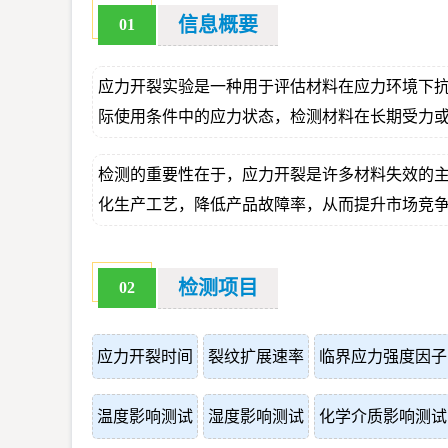
信息概要
01
应力开裂实验是一种用于评估材料在应力环境下
际使用条件中的应力状态，检测材料在长期受力
检测的重要性在于，应力开裂是许多材料失效的
化生产工艺，降低产品故障率，从而提升市场竞
检测项目
02
应力开裂时间
裂纹扩展速率
临界应力强度因子
温度影响测试
湿度影响测试
化学介质影响测试