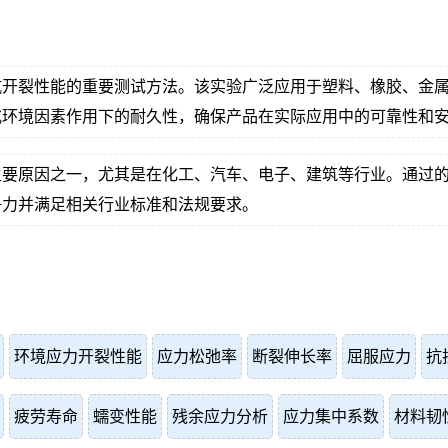
抗开裂性能的重要测试方法。该实验广泛应用于塑料、橡胶、金
或环境因素作用下的耐久性，确保产品在实际应用中的可靠性和
主要原因之一，尤其是在化工、汽车、电子、建筑等行业。通过
争力并满足相关行业标准和法规要求。
环境应力开裂性能
应力松弛率
断裂伸长率
屈服应力
抗
疲劳寿命
蠕变性能
残余应力分析
应力集中系数
材料韧