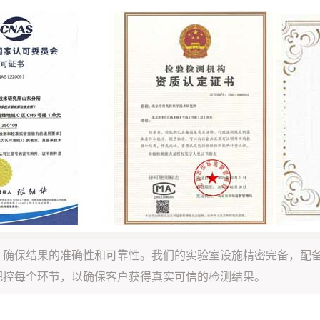
，确保结果的准确性和可靠性。我们的实验室设施精密完备，配
把控每个环节，以确保客户获得真实可信的检测结果。