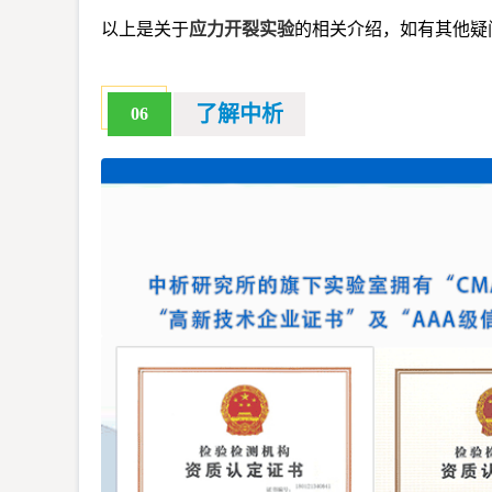
以上是关于
应力开裂实验
的相关介绍，如有其他疑
了解中析
06