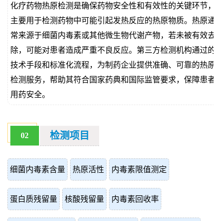
化疗药物热原检测是确保药物安全性和有效性的关键环节，
价
真
主要用于检测药物中可能引起发热反应的热原物质。热原通
常来源于细菌内毒素或其他微生物代谢产物，若未被有效去
伪
除，可能对患者造成严重不良反应。第三方检测机构通过的
查
技术手段和标准化流程，为制药企业提供准确、可靠的热原
检测服务，帮助其符合国家药典和国际监管要求，保障患者
询
用药安全。
检测项目
02
细菌内毒素含量
热原活性
内毒素限值测定
蛋白质残留量
核酸残留量
内毒素回收率