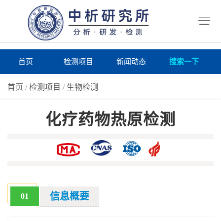
首
页
检
测
研
首页
检测项目
新闻动态
搜索一下
项
究
研
首页
/
检测项目
/
生物检测
目
所
究
研
化疗药物热原检测
仪
所
究
联
器
动
所
系
关
态
案
我
于
在
例
们
我
线
报
信息概要
01
们
询
告