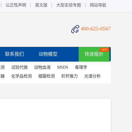
公正性声明
英文版
大型实验专题
网站导航
400-625-0567
HOT
联系我们
动物模型
快速报价
检测
试验代做
动物血液
MSDS
毒理学
容器
化学品检测
细菌检测
栏杆推力
光谱分析