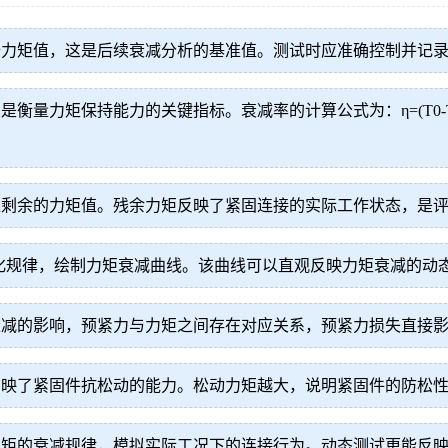
始力矩值，这是后续衰减分析的基准值。测试时应准确控制并记
力矩保持能力的关键指标。衰减率的计算公式为：η=(T0-Tt)/
上剩余的力矩值。残余力矩反映了紧固连接的实际工作状态，是
化规律，绘制力矩衰减曲线。该曲线可以直观反映力矩衰减的动
衰减的影响，预紧力与力矩之间存在对应关系，预紧力损失直接
反映了紧固件抗松动的能力。松动力矩越大，说明紧固件的防松
力矩的衰减规律，模拟实际工况下的连接行为。动态测试更能反