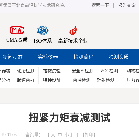
所隶属于北京前沿科学技术研究院。
搜索一下
报告查询
CMA资质
ISO体系
高新技术企业
新闻动态
实验仪器
检测流程
检测资质
疗器械
轮胎检测
拉拔试验
安全阀检测
VOC检测
动物
品分析
肠道菌群
特种设备
菌种检测
辐射检测
压力
扭紧力矩衰减测试
19:01:03 咨询量：
【
大
中
小
】 | 【
打印
】