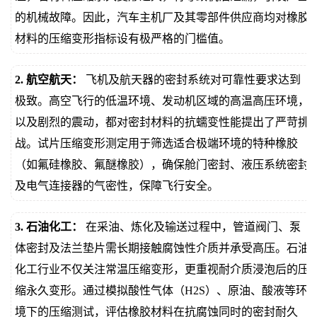
的机械故障。因此，汽车主机厂及其零部件供应商均对橡胶
材料的压缩变形指标设有极严格的门槛值。
2. 航空航天：
飞机及航天器的密封系统对可靠性要求达到
极致。高空飞行的低温环境、发动机区域的高温高压环境，
以及剧烈的震动，都对密封材料的抗蠕变性能提出了严苛挑
战。试片压缩变形测定用于筛选适合极端环境的特种橡胶
（如氟硅橡胶、氟醚橡胶），确保舱门密封、液压系统密封
及电气连接器的气密性，保障飞行安全。
3. 石油化工：
在采油、炼化及输送过程中，管道阀门、泵
体密封及法兰垫片需长期接触腐蚀性介质并承受高压。石油
化工行业不仅关注常温压缩变形，更重视耐介质浸泡后的压
缩永久变形。通过模拟酸性气体（H2S）、原油、酸液等环
境下的压缩测试，评估橡胶材料在抗腐蚀同时的密封耐久