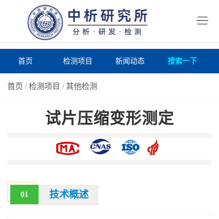
首
页
检
测
研
首页
检测项目
新闻动态
搜索一下
项
究
研
首页
/
检测项目
/
其他检测
目
所
究
研
试片压缩变形测定
仪
所
究
联
器
动
所
系
关
态
案
我
于
在
例
们
我
线
报
技术概述
01
们
询
告