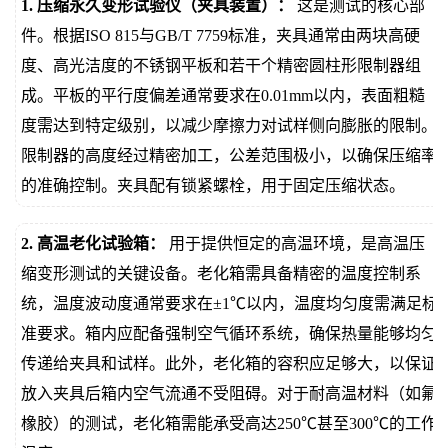
1. 压缩永久变形试验仪（夹具装置）：
这是测试的核心部
件。根据ISO 815与GB/T 7759标准，夹具通常由两块高硬
度、高光洁度的不锈钢平板和若干个精密圆柱形限制器组
成。平板的平行度偏差通常要求在0.01mm以内，表面粗糙
度需达到特定级别，以减少摩擦力对试样侧向膨胀的限制。
限制器的高度经过精密加工，公差范围极小，以确保压缩率
的准确控制。夹具配有锁紧螺栓，用于固定压缩状态。
2. 高温老化试验箱：
用于提供恒定的高温环境，是高温压
缩变形测试的关键设备。老化箱需具备精密的温度控制系
统，温度波动度通常要求在±1℃以内，温度均匀度需满足标
准要求。箱内应配备强制空气循环系统，确保热量能够均匀
传递给夹具和试样。此外，老化箱的容积应足够大，以保证
放入夹具后箱内空气流通不受阻碍。对于耐高温材料（如氟
橡胶）的测试，老化箱需能承受高达250℃甚至300℃的工作