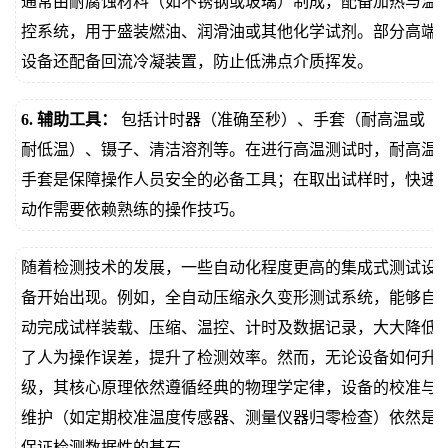
通常由耐腐蚀材料（如不锈钢或玻璃）制成，配备加热与温
控系统，用于盛装燃油、润滑油或其他化学试剂。部分高端
设备还配备回流冷凝装置，防止低沸点介质挥发。
6. 辅助工具：
包括计时器（准确至秒）、手套（耐高温或
耐低温）、镊子、清洁溶剂等。在进行高温测试时，耐高温
手套是保障操作人员安全的必备工具；在取出试样时，快速
动作需要依赖熟练的操作技巧。
随着检测技术的发展，一些自动化程度更高的集成式测试设
备开始出现。例如，全自动压缩永久变形测试系统，能够自
动完成试样装载、压缩、温控、计时及数据记录，大大降低
了人为操作误差，提升了检测效率。然而，无论设备如何升
级，其核心原理依然遵循经典的物理学定律，设备的校准与
维护（如定期校准温度传感器、测量仪器归零检查）依然是
保证检测数据性的基石。