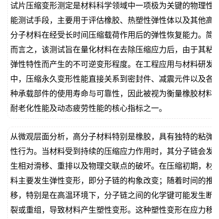
试片压缩变形测定是材料科学领域中一项极为关键的物理性
价
真
能测试手段，主要用于评估橡胶、热塑性弹性体以及其他高
分子材料在经受长时间压缩载荷作用后的弹性恢复能力。简
伪
而言之，该测试旨在量化材料在去除压缩应力后，由于其粘
查
弹性特性而产生的不可逆变形程度。在工程应用与材料研发
中，压缩永久变形性能直接关系到密封件、减震元件以及各
询
种承载部件的使用寿命与可靠性，因此被视为衡量橡胶材料
耐老化性能及动态疲劳性能的核心指标之一。
从微观层面分析，高分子材料特别是橡胶，具有独特的粘弹
性行为。当材料受到持续的压缩应力作用时，其分子链会发
生相对滑移、重排以及物理交联点的破坏。在压缩初期，材
料主要发生弹性变形，即分子链的构象改变；随着时间的推
移，特别是在高温环境下，分子链之间的化学键可能发生断
裂或重组，导致材料产生塑性变形。这种塑性变形在应力移