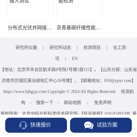
分布式光伏并网接入测试
沥青基碳纤维性能检测
研究所仪器
|
研究所动态
|
检测项目
|
化工资
讯
|
EN
【地址：北京市丰台区航丰路8号院1号楼1层121】，【山东分部：山东省
济南市历城区唐冶绿地汇中心36号楼】，【邮箱地址：010@yjsyi.com】
https://www.bjhgyjs.com Copyright © 2024 All Rights Reserved-
检测机
构
-
搜索一下
-
网站地图
-
免责声明
版权所有：北京中科光析科学技术研究所-【投诉举报】010-82491398 备
快速报价
试验方案
案信息:
京ICP备15067471号-34
京公网安备 11010802035695
号