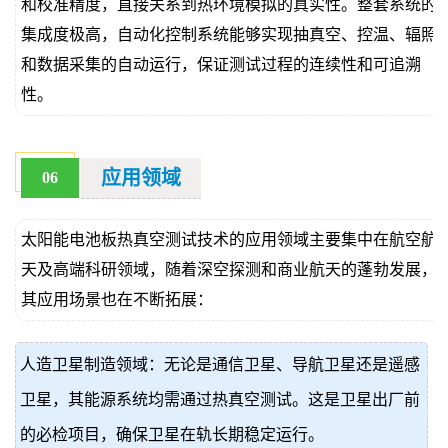
和校准精度，直接关系到热环境模拟的真实性。整套系统的
集成度极高，自动化控制系统能够实现抽真空、控温、辐照
和数据采集的自动运行，保证测试过程的连续性和可追溯
性。
应用领域
06
太阳能电池板热真空测试技术的应用领域主要集中在航空航
天及高端科研领域，随着深空探测和商业航天的蓬勃发展，
其应用场景也在不断拓展：
人造卫星制造领域：无论是通信卫星、导航卫星还是遥感
卫星，其能源系统均需通过热真空测试。这是卫星出厂前
的必检项目，确保卫星在轨长期稳定运行。