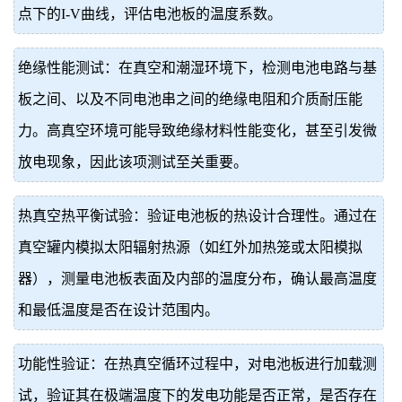
点下的I-V曲线，评估电池板的温度系数。
绝缘性能测试：在真空和潮湿环境下，检测电池电路与基
板之间、以及不同电池串之间的绝缘电阻和介质耐压能
力。高真空环境可能导致绝缘材料性能变化，甚至引发微
放电现象，因此该项测试至关重要。
热真空热平衡试验：验证电池板的热设计合理性。通过在
真空罐内模拟太阳辐射热源（如红外加热笼或太阳模拟
器），测量电池板表面及内部的温度分布，确认最高温度
和最低温度是否在设计范围内。
功能性验证：在热真空循环过程中，对电池板进行加载测
试，验证其在极端温度下的发电功能是否正常，是否存在