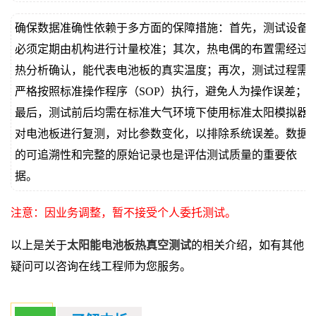
确保数据准确性依赖于多方面的保障措施：首先，测试设备
必须定期由机构进行计量校准；其次，热电偶的布置需经过
热分析确认，能代表电池板的真实温度；再次，测试过程需
严格按照标准操作程序（SOP）执行，避免人为操作误差；
最后，测试前后均需在标准大气环境下使用标准太阳模拟器
对电池板进行复测，对比参数变化，以排除系统误差。数据
的可追溯性和完整的原始记录也是评估测试质量的重要依
据。
注意：因业务调整，暂不接受个人委托测试。
以上是关于
太阳能电池板热真空测试
的相关介绍，如有其他
疑问可以咨询在线工程师为您服务。