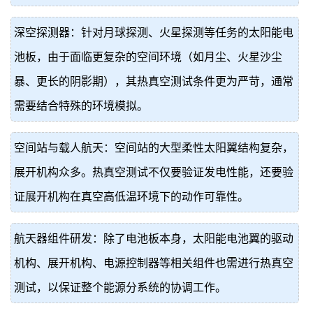
深空探测器：针对月球探测、火星探测等任务的太阳能电
池板，由于面临更复杂的空间环境（如月尘、火星沙尘
暴、更长的阴影期），其热真空测试条件更为严苛，通常
需要结合特殊的环境模拟。
空间站与载人航天：空间站的大型柔性太阳翼结构复杂，
展开机构众多。热真空测试不仅要验证发电性能，还要验
证展开机构在真空高低温环境下的动作可靠性。
航天器组件研发：除了电池板本身，太阳能电池翼的驱动
机构、展开机构、电源控制器等相关组件也需进行热真空
测试，以保证整个能源分系统的协调工作。