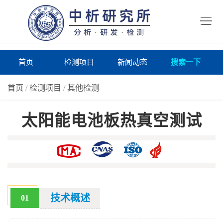
首
页
检
测
研
首页
检测项目
新闻动态
搜索一下
项
究
研
首页
/
检测项目
/
其他检测
目
所
究
研
太阳能电池板热真空测试
仪
所
究
联
器
动
所
系
关
态
案
我
于
在
例
们
我
线
报
技术概述
01
们
询
告