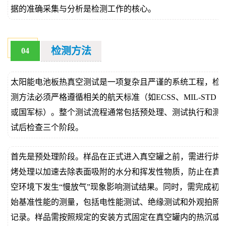
据的准确采集与分析是检测工作的核心。
检测方法
04
太阳能电池板热真空测试是一项复杂且严谨的系统工程，检
测方法必须严格遵循相关的航天标准（如ECSS、MIL-STD
或国军标）。整个测试流程通常包括预处理、测试执行和测
试后检查三个阶段。
首先是预处理阶段。样品在正式进入真空罐之前，需进行烘
烤处理以加速去除表面吸附的水分和挥发性物质，防止在真
空环境下发生“慢放气”现象影响测试结果。同时，需完成初
始基准性能的测量，包括电性能测试、绝缘测试和外观拍照
记录。样品需按照规定的安装方式固定在真空罐内的热沉或