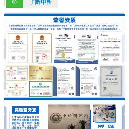
了解中析
08