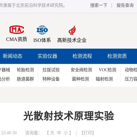
所隶属于北京前沿科学技术研究院。
搜索一下
报告查询
CMA资质
ISO体系
高新技术企业
新闻动态
实验仪器
检测流程
检测资质
疗器械
轮胎检测
拉拔试验
安全阀检测
VOC检测
动物
品分析
肠道菌群
特种设备
菌种检测
辐射检测
压力
光散射技术原理实验
23:48:30 咨询量：
【
大
中
小
】 | 【
打印
】