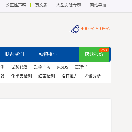
公正性声明
英文版
大型实验专题
网站导航
400-625-0567
HOT
联系我们
动物模型
快速报价
检测
试验代做
动物血液
MSDS
毒理学
容器
化学品检测
细菌检测
栏杆推力
光谱分析