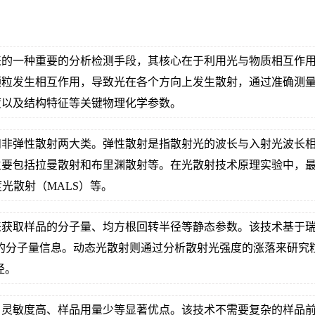
来的一种重要的分析检测手段，其核心在于利用光与物质相互作
颗粒发生相互作用，导致光在各个方向上发生散射，通过准确测
度以及结构特征等关键物理化学参数。
和非弹性散射两大类。弹性散射是指散射光的波长与入射光波长
要包括拉曼散射和布里渊散射等。在光散射技术原理实验中，最
度光散射（MALS）等。
来获取样品的分子量、均方根回转半径等静态参数。该技术基于
确的分子量信息。动态光散射则通过分析散射光强度的涨落来研
径。
、灵敏度高、样品用量少等显著优点。该技术不需要复杂的样品