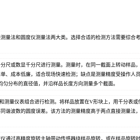
接测量法和圆度仪测量法两大类。选择合适的检测方法需要综合
千分尺或数显千分尺进行测量。测量时，在同一截面上转动样品
简单、成本低廉，适合现场快速检测；缺点是测量精度受操作人
均匀分布的直径值，并沿样品长度方向测量多个截面。
和测量仪表组合进行检测。将样品放置在V形块上，用千分表或
不同谐波数的圆度误差。该方法的测量精度高于两点直接测量法，
度仪通过高精度旋转主轴带动传感器绕样品旋转，或在样品旋转