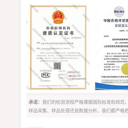
承诺：
我们的检测流程严格遵循国际标准和规范
样品采集、样品处理还是数据分析，我们都严格