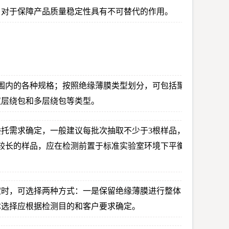
，对于保障产品质量稳定性具有不可替代的作用。
m范围内的各种规格；按照绝缘薄膜类型划分，可包括聚
双层绕包和多层绕包等类型。
托需求确定，一般建议每批次抽取不少于3根样品，
较长的样品，应在检测前置于标准实验室环境下平衡
定时，可选择两种方式：一是保留绝缘薄膜进行整体
体选择应根据检测目的和客户要求确定。