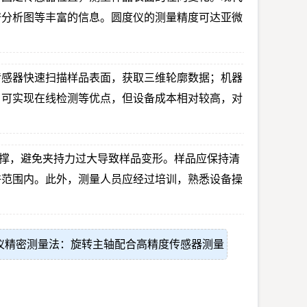
谱分析图等丰富的信息。圆度仪的测量精度可达亚微
传感器快速扫描样品表面，获取三维轮廓数据；机器
、可实现在线检测等优点，但设备成本相对较高，对
撑，避免夹持力过大导致样品变形。样品应保持清
许范围内。此外，测量人员应经过培训，熟悉设备操
仪精密测量法：旋转主轴配合高精度传感器测量