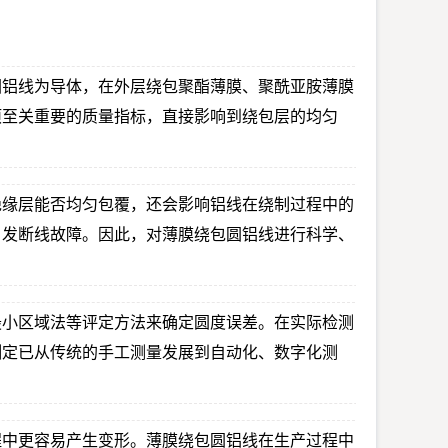
圆铝线为导体，在外层绕包聚酯薄膜、聚酰亚胺薄膜
项至关重要的质量指标，直接影响到绕包层的均匀
绝缘层能否均匀包覆，还会影响铝线在绕制过程中的
引发断线故障。因此，对薄膜绕包圆铝线进行科学、
最小区域法等评定方法来确定圆度误差。在实际检测
测定已从传统的手工测量发展到自动化、数字化测
程中更容易产生变形。薄膜绕包圆铝线在生产过程中