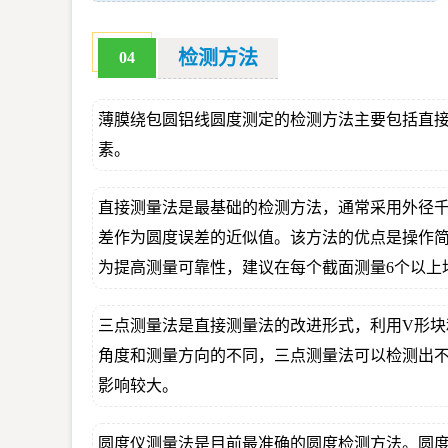
检测方法
04
薄膜绕包圆铝线圆度测定的检测方法主要包括直
素。
直接测量法是最基础的检测方法，通常采用外径
差作为圆度误差的近似值。该方法的优点是操作
为提高测量可靠性，建议在每个截面测量6个以上
三点测量法是直接测量法的改进形式，利用V形块
角度和测量方向的不同，三点测量法可以检测出
影响较大。
圆度仪测量法是目前最准确的圆度检测方法。圆