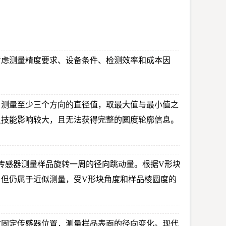
考虑测量精度要求、设备条件、检测效率和成本因
，测量至少三个方向的直径值，取最大值与最小值之
员技能影响较大，且无法获得完整的圆度轮廓信息。
传感器测量样品旋转一周的径向跳动量。根据V形块
但仍属于近似测量，受V形块角度和样品棱圆度的
时固定传感器位置，测量样品表面的径向变化。现代