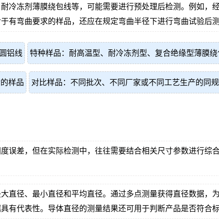
、耐冷冻剂薄膜绕包线等，可能需要进行预处理后检测。例如，
对于有弯曲要求的样品，还应在规定弯曲半径下进行弯曲试验后
包圆铝线
特种样品：耐高温型、耐冷冻剂型、复合绝缘型薄膜绕
后的样品
对比样品：不同批次、不同厂家或不同工艺生产的同规
圆度误差，但在实际检测中，往往需要结合相关尺寸参数进行综
最大直径、最小直径和平均直径。通过多点测量获得直径数据，
据具有代表性。导体直径的测量结果还可用于判断产品是否符合