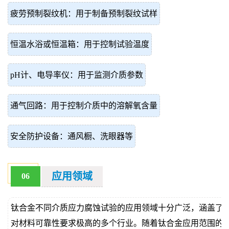
疲劳预制裂纹机：用于制备预制裂纹试样
恒温水浴或恒温箱：用于控制试验温度
pH计、电导率仪：用于监测介质参数
通气回路：用于控制介质中的溶解氧含量
安全防护设备：通风橱、洗眼器等
应用领域
06
钛合金不同介质应力腐蚀试验的应用领域十分广泛，涵盖了
对材料可靠性要求极高的多个行业。随着钛合金应用范围的