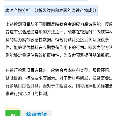
腐蚀产物分析：分析裂纹内和表面的腐蚀产物成分
上述检测项目从不同侧面反映钛合金的应力腐蚀性能。慢应
变速率试验是最常用的方法之一，能够在较短时间内获得材
料的应力腐蚀敏感性数据。恒载荷试验更接近实际服役条
件，能够评估材料在长期载荷作用下的行为。断裂力学方法
则能够定量评估裂纹扩展特性，为寿命预测提供基础数据。
在进行检测项目选择时，应综合考虑材料类型、服役环境、
试验目的、标准要求等因素。对于新材料研发，通常需要进
行多项目综合测试；而对于工程验收，则可按照相关标准要
求进行指定项目的检测。
检测方法
04