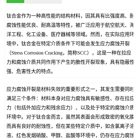
价
真
钛合金作为一种高性能的结构材料，因其具有比强度高、耐
伪
腐蚀性能优良、耐高温等特性，被广泛应用于航空航天、海
洋工程、化工设备、医疗器械等领域。然而，在实际应用环
查
境中，钛合金在特定介质条件下可能会发生应力腐蚀开裂
询
（Stress Corrosion Cracking，简称SCC），这是一种在拉应
力和腐蚀介质共同作用下产生的脆性开裂现象，具有隐蔽性
强、危害性大的特点。
应力腐蚀开裂是材料失效的重要形式之一，其发生需要同时
满足三个条件：材料本身对应力腐蚀具有敏感性、存在拉应
力（包括外加应力和残余应力）、以及处于特定的腐蚀介质
环境中。对于钛合金而言，虽然其表面会形成致密的氧化膜
而具有良好的耐蚀性，但在某些特定介质中，如含氯离子溶
液、红色发烟硝酸、甲醇、盐酸等环境中，仍存在应力腐蚀