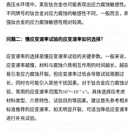
高压水环境中，某些钛合金也可能表现出应力腐蚀敏感性。
不同牌号的钛合金对应力腐蚀的敏感性不同，一般而言，高
强钛合金的应力腐蚀敏感性相对较高。
问题二：慢应变速率试验的应变速率如何选择？
应变速率的选择是慢应变速率试验的关键参数。一般来说，
应变速率越慢，材料与腐蚀介质相互作用的时间越长，越容
易引发应力腐蚀开裂。但应变速率过低会导致试验周期过
长，同时也可能引入其他干扰因素。对于钛合金应力腐蚀试
验，常用的应变速率范围为10⁻⁵~10⁻⁷ s⁻¹。具体选择应考虑
材料类型、介质特性、试验目的等因素。建议首先参考相关
标准推荐的应变速率，如无明显开裂，可适当降低应变速率
进行补充试验。