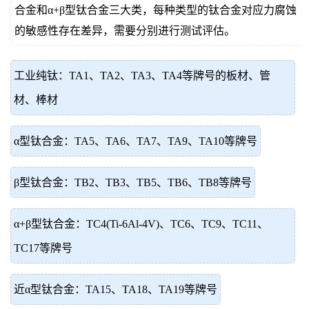
合金和α+β型钛合金三大类，每种类型的钛合金对应力腐蚀
的敏感性存在差异，需要分别进行测试评估。
工业纯钛：TA1、TA2、TA3、TA4等牌号的板材、管
材、棒材
α型钛合金：TA5、TA6、TA7、TA9、TA10等牌号
β型钛合金：TB2、TB3、TB5、TB6、TB8等牌号
α+β型钛合金：TC4(Ti-6Al-4V)、TC6、TC9、TC11、
TC17等牌号
近α型钛合金：TA15、TA18、TA19等牌号