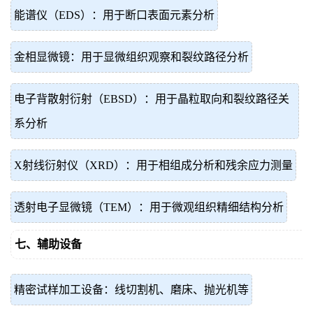
能谱仪（EDS）：用于断口表面元素分析
金相显微镜：用于显微组织观察和裂纹路径分析
电子背散射衍射（EBSD）：用于晶粒取向和裂纹路径关
系分析
X射线衍射仪（XRD）：用于相组成分析和残余应力测量
透射电子显微镜（TEM）：用于微观组织精细结构分析
七、辅助设备
精密试样加工设备：线切割机、磨床、抛光机等