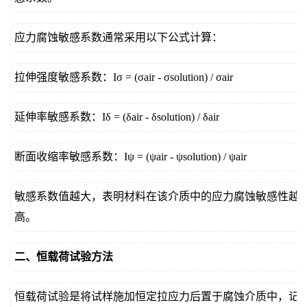
应力腐蚀敏感系数通常采用以下公式计算：
拉伸强度敏感系数：Iσ = (σair - σsolution) / σair
延伸率敏感系数：Iδ = (δair - δsolution) / δair
断面收缩率敏感系数：Iψ = (ψair - ψsolution) / ψair
敏感系数值越大，表明材料在该介质中的应力腐蚀敏感性越
高。
二、恒载荷试验方法
恒载荷试验是将试样施加恒定拉应力后置于腐蚀介质中，记