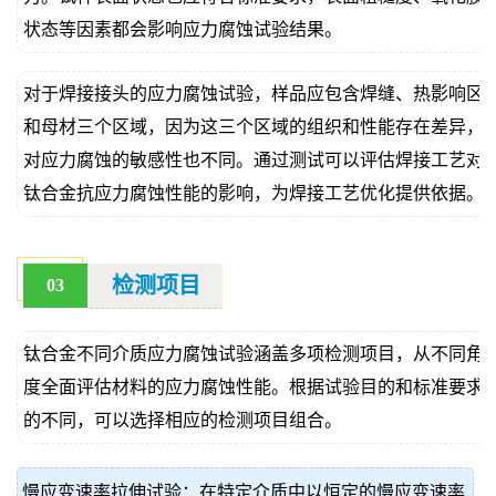
状态等因素都会影响应力腐蚀试验结果。
对于焊接接头的应力腐蚀试验，样品应包含焊缝、热影响区
和母材三个区域，因为这三个区域的组织和性能存在差异，
对应力腐蚀的敏感性也不同。通过测试可以评估焊接工艺对
钛合金抗应力腐蚀性能的影响，为焊接工艺优化提供依据。
检测项目
03
钛合金不同介质应力腐蚀试验涵盖多项检测项目，从不同角
度全面评估材料的应力腐蚀性能。根据试验目的和标准要求
的不同，可以选择相应的检测项目组合。
慢应变速率拉伸试验：在特定介质中以恒定的慢应变速率