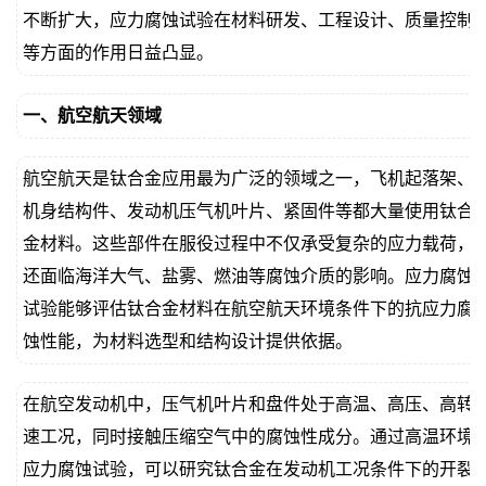
不断扩大，应力腐蚀试验在材料研发、工程设计、质量控制
等方面的作用日益凸显。
一、航空航天领域
航空航天是钛合金应用最为广泛的领域之一，飞机起落架、
机身结构件、发动机压气机叶片、紧固件等都大量使用钛合
金材料。这些部件在服役过程中不仅承受复杂的应力载荷，
还面临海洋大气、盐雾、燃油等腐蚀介质的影响。应力腐蚀
试验能够评估钛合金材料在航空航天环境条件下的抗应力腐
蚀性能，为材料选型和结构设计提供依据。
在航空发动机中，压气机叶片和盘件处于高温、高压、高转
速工况，同时接触压缩空气中的腐蚀性成分。通过高温环境
应力腐蚀试验，可以研究钛合金在发动机工况条件下的开裂