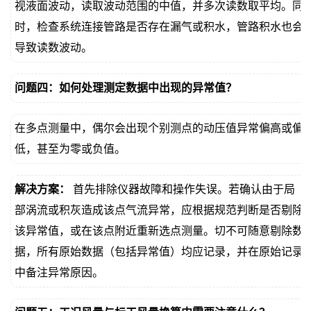
视液面波动，读取波动范围的中值，并多次读数取平均。同
时，检查系统连接管路是否存在漏气或积水，管路积水也会
导致读数波动。
问题四：如何处理测定数据中出现的异常值？
在多点测量中，偶尔会出现个别测点的动压值异常偏高或偏
低，甚至为零或负值。
解决方案：
首先排除仪器故障和操作失误。若确认由于局
部涡流或积灰造成该点气流异常，应根据规范判断是否剔除
该异常值，或在该点附近重新选点测量。切不可随意剔除数
据，所有原始数据（包括异常值）均应记录，并在原始记录
中备注异常原因。