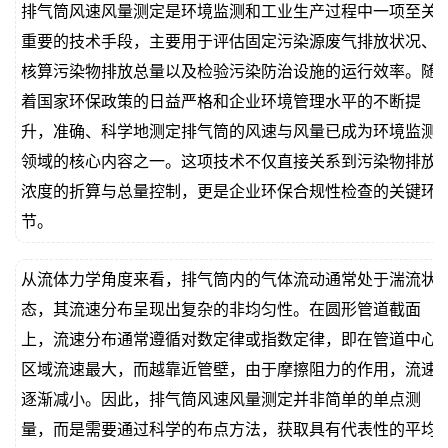
排气筒风速风量测定是环境监测和工业生产过程中一项至关
价
真
重要的技术手段，主要用于评估固定污染源废气排放状况、
核算污染物排放总量以及检验污染防治设施的运行效率。随
伪
着国家环保政策的日益严格和企业环境管理水平的不断提
查
升，准确、科学地测定排气筒的风速与风量已成为环境监测
领域的核心内容之一。这项技术不仅直接关系到污染物排放
询
浓度的折算与总量控制，更是企业环保合规性检查的关键环
节。
从流体力学角度来看，排气筒内的气体流动通常处于湍流状
态，其流速分布呈现出复杂的非均匀性。在圆形管道截面
上，流速分布通常遵循对数定律或指数定律，即在管道中心
区域流速最大，而越靠近管壁，由于摩擦阻力的作用，流速
逐渐减小。因此，排气筒风速风量测定并非简单的单点测
量，而是需要通过科学的布点方法，获取具有代表性的平均