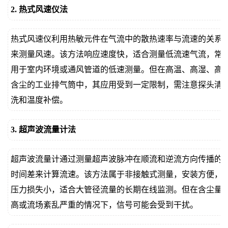
2. 热式风速仪法
热式风速仪利用热敏元件在气流中的散热速率与流速的关系
来测量风速。该方法响应速度快，适合测量低流速气流，常
用于室内环境或通风管道的低速测量。但在高温、高湿、高
含尘的工业排气筒中，其应用受到一定限制，需注意探头清
洗和温度补偿。
3. 超声波流量计法
超声波流量计通过测量超声波脉冲在顺流和逆流方向传播的
时间差来计算流速。该方法属于非接触式测量，安装方便，
压力损失小，适合大管径流量的长期在线监测。但在含尘量
高或流场紊乱严重的情况下，信号可能会受到干扰。