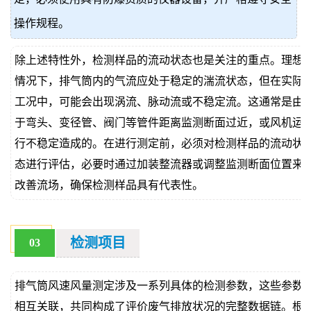
操作规程。
除上述特性外，检测样品的流动状态也是关注的重点。理想
情况下，排气筒内的气流应处于稳定的湍流状态，但在实际
工况中，可能会出现涡流、脉动流或不稳定流。这通常是由
于弯头、变径管、阀门等管件距离监测断面过近，或风机运
行不稳定造成的。在进行测定前，必须对检测样品的流动状
态进行评估，必要时通过加装整流器或调整监测断面位置来
改善流场，确保检测样品具有代表性。
检测项目
03
排气筒风速风量测定涉及一系列具体的检测参数，这些参数
相互关联，共同构成了评价废气排放状况的完整数据链。根