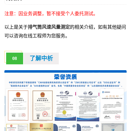
注意：因业务调整，暂不接受个人委托测试。
以上是关于
排气筒风速风量测定
的相关介绍，如有其他疑问
可以咨询在线工程师为您服务。
了解中析
08