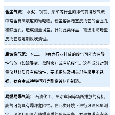
含尘气流：
水泥、钢铁、采矿等行业的排气筒排放气流
中常含有高浓度的颗粒物。粉尘容易堵塞皮托管的全压孔
和静压孔，造成测量误差。针对此类样品，需选用防堵型
皮托管或定期反吹清理。
腐蚀性气流：
化工、电镀等行业排放的废气可能含有酸
性气体（如硫酸雾、盐酸雾）或有机废气。这些成分对测
量仪器材质具有腐蚀性，要求探头及相关部件采用不锈
钢、钛合金或特种塑料等耐腐蚀材料制造。
易燃易爆气流：
石油化工、喷涂车间等场所排放的有机
废气可能具有爆炸危险性。在此类环境下进行风速风量测
定，必须使用具有防爆资质的仪器设备，并严格遵守安全