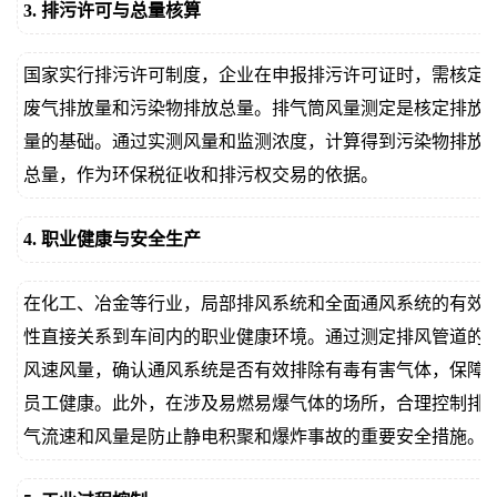
3. 排污许可与总量核算
国家实行排污许可制度，企业在申报排污许可证时，需核定
废气排放量和污染物排放总量。排气筒风量测定是核定排放
量的基础。通过实测风量和监测浓度，计算得到污染物排放
总量，作为环保税征收和排污权交易的依据。
4. 职业健康与安全生产
在化工、冶金等行业，局部排风系统和全面通风系统的有效
性直接关系到车间内的职业健康环境。通过测定排风管道的
风速风量，确认通风系统是否有效排除有毒有害气体，保障
员工健康。此外，在涉及易燃易爆气体的场所，合理控制排
气流速和风量是防止静电积聚和爆炸事故的重要安全措施。