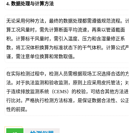
4. 数据处理与计算方法
无论采用何种方法，最终的数据处理都需遵循规范流程。计
算工况风量时，需先计算断面平均流速，再乘以管道截面
积。计算标干风量时，需引入温度、压力和含湿量修正系
数，将工况体积换算为标准状态下的干气体积。计算公式严
谨，需注意单位换算和常数取值。
在实际检测过程中，检测人员需根据现场工况选择合适的方
法。对于执法监测和验收监测，原则上应采用皮托管法；对
于连续排放监测系统（CEMS）的校验，可结合其他方法进
行比对。严格执行检测方法标准，是保证数据合法性、公正
性的前提。