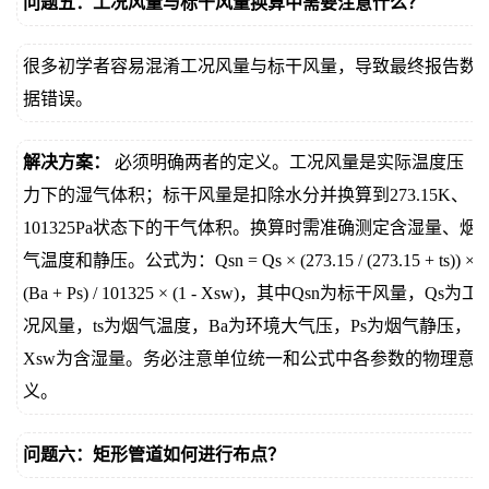
问题五：工况风量与标干风量换算中需要注意什么？
很多初学者容易混淆工况风量与标干风量，导致最终报告数
据错误。
解决方案：
必须明确两者的定义。工况风量是实际温度压
力下的湿气体积；标干风量是扣除水分并换算到273.15K、
101325Pa状态下的干气体积。换算时需准确测定含湿量、烟
气温度和静压。公式为：Qsn = Qs × (273.15 / (273.15 + ts)) ×
(Ba + Ps) / 101325 × (1 - Xsw)，其中Qsn为标干风量，Qs为工
况风量，ts为烟气温度，Ba为环境大气压，Ps为烟气静压，
Xsw为含湿量。务必注意单位统一和公式中各参数的物理意
义。
问题六：矩形管道如何进行布点？