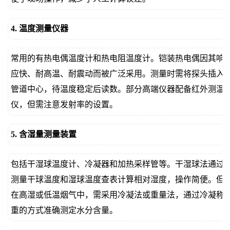
4. 温度测量仪器
常用的有热电偶温度计和热电阻温度计。铠装热电偶因其响
应快、耐高温、耐震动而被广泛采用。测量时需将探头插入
管道中心，待温度稳定后读数。部分高端仪器配备红外测温
仪，但需注意发射率的设置。
5. 含湿量测量装置
包括干湿球温度计、冷凝器和加热采样管等。干湿球法通过
测量干球温度和湿球温度查表计算相对湿度，操作简便。但
在高湿或低温烟气中，需采用冷凝法或重量法，通过冷凝称
重的方式准确测定水分含量。