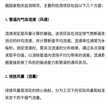
据国家相关监测规范，主要的检测项目包括以下几个方面：
1. 管道内气体流速（风速）
流速测定是风量计算的基础。该项目旨在测定排气筒断面各
测点的时均流速，并计算断面平均流速。流速单位通常为米
每秒。测定流速时，需关注流速的分布规律，通过多点测量
求取平均值，以消除管道内流场不均匀带来的误差。流速数
据直接反映了风机的输送能力和管道的通风状况。
2. 排放风量（流量）
排放风量是测定的核心指标，分为工况下的实际风量和标准
状态下的干烟气流量。