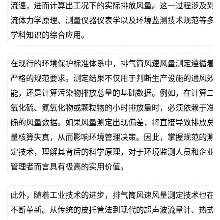
流速，进而计算出工况下的实际排放风量。这一过程涉及到
流体力学原理、测量仪器仪表学以及环境监测技术规范等多
学科知识的综合应用。
在现行的环境保护标准体系中，排气筒风速风量测定遵循着
严格的规范要求。测定结果不仅用于判断生产设施的通风效
能，还是计算污染物排放总量的基础数据。例如，在计算二
氧化硫、氮氧化物或颗粒物的小时排放量时，必须依赖于准
确的风量数据。如果风量测定出现偏差，将直接导致排放总
量核算失真，从而影响环境管理决策。因此，掌握规范的测
定技术，理解其背后的科学原理，对于环境监测人员和企业
管理者而言具有极高的实用价值。
此外，随着工业技术的进步，排气筒风速风量测定技术也在
不断革新。从传统的皮托管法到现代的超声波流量计、热式