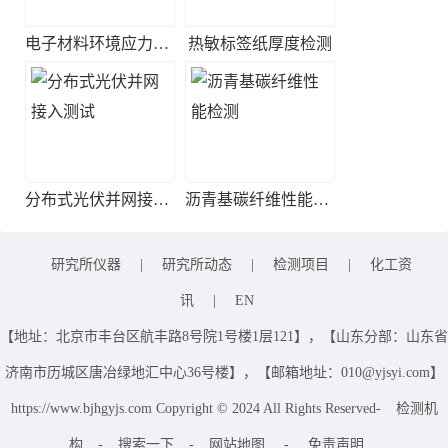
电子材料环境应力筛选实验
热敏标签纸厚度检测
分布式光伏并网接入测试
沥青基碳纤维性能检测
研究所仪器
|
研究所动态
|
检测项目
|
化工资
讯
|
EN
【地址：北京市丰台区航丰路8号院1号楼1层121】，【山东分部：山东省
济南市历城区唐冶绿地汇中心36号楼】，【邮箱地址：010@yjsyi.com】
https://www.bjhgyjs.com Copyright © 2024 All Rights Reserved-
检测机
构
-
搜索一下
-
网站地图
-
免责声明