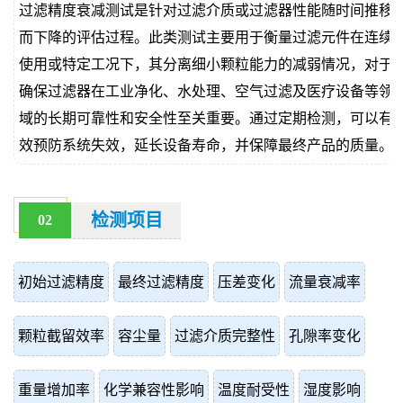
过滤精度衰减测试是针对过滤介质或过滤器性能随时间推移
价
真
而下降的评估过程。此类测试主要用于衡量过滤元件在连续
使用或特定工况下，其分离细小颗粒能力的减弱情况，对于
伪
确保过滤器在工业净化、水处理、空气过滤及医疗设备等领
查
域的长期可靠性和安全性至关重要。通过定期检测，可以有
效预防系统失效，延长设备寿命，并保障最终产品的质量。
询
检测项目
02
初始过滤精度
最终过滤精度
压差变化
流量衰减率
颗粒截留效率
容尘量
过滤介质完整性
孔隙率变化
重量增加率
化学兼容性影响
温度耐受性
湿度影响