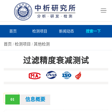
首
页
检
测
研
首页
检测项目
新闻动态
搜索一下
项
究
研
首页
/
检测项目
/
其他检测
目
所
究
研
过滤精度衰减测试
仪
所
究
联
器
动
所
系
关
态
案
我
于
在
例
们
我
线
报
信息概要
01
们
询
告