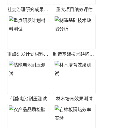
社会治理研究成果测试
重大项目绩效评估
重点研发计划材料测试
制造基础技术缺陷分析
储能电池耐压测试
林木培育效果测试