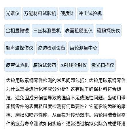
光谱仪
万能材料试验机
硬度计
冲击试验机
金相显微镜
三坐标测量机
表面粗糙度仪
磁粉探伤仪
超声波探伤仪
渗透检测设备
齿轮测量中心
疲劳试验机
腐蚀试验箱
X射线衍射仪
激光扫描仪
齿轮用碳素钢零件检测的常见问题包括：齿轮用碳素钢零件
为什么需要进行化学成分分析？这有助于确保材料符合标
准，避免因成分偏差导致的强度不足或脆性问题。齿轮用碳
素钢零件的表面粗糙度检测有何重要性？它能影响齿轮的摩
擦、磨损和噪声性能，从而提升传动效率。齿轮用碳素钢零
件的疲劳寿命测试如何实施？通常通过模拟实际负载循环进