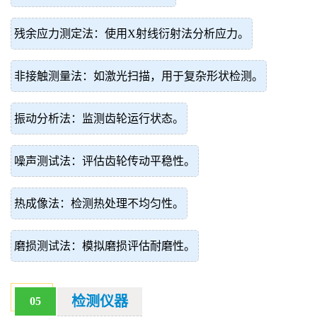
残余应力测定法：使用X射线衍射法分析应力。
非接触测量法：如激光扫描，用于复杂形状检测。
振动分析法：监测齿轮运行状态。
噪声测试法：评估齿轮传动平稳性。
热成像法：检测热处理不均匀性。
磨损测试法：模拟磨损评估耐磨性。
检测仪器
05