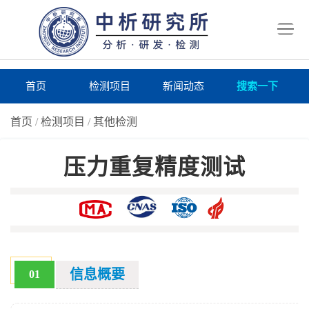
首
页
检
测
研
首页
检测项目
新闻动态
搜索一下
项
究
研
首页
/
检测项目
/
其他检测
目
所
究
研
压力重复精度测试
仪
所
究
联
器
动
所
系
关
态
案
我
于
在
例
们
我
线
报
信息概要
01
们
询
告