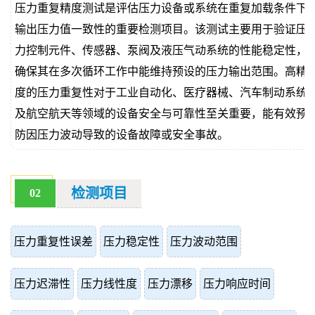
压力重复精度测试是评估压力设备或系统在重复加载条件下
价
真
输出压力值一致性的重要检测项目。该测试主要用于验证压
力控制元件、传感器、泵阀及液压气动系统的性能稳定性，
伪
确保其在多次循环工作中能维持预设的压力输出范围。高精
查
度的压力重复性对于工业自动化、医疗器械、汽车制动系统
及航空航天等领域的设备安全与可靠性至关重要，能有效预
询
防因压力波动导致的设备故障或安全事故。
检测项目
02
压力重复性误差
压力稳定性
压力波动范围
压力迟滞性
压力线性度
压力漂移
压力响应时间