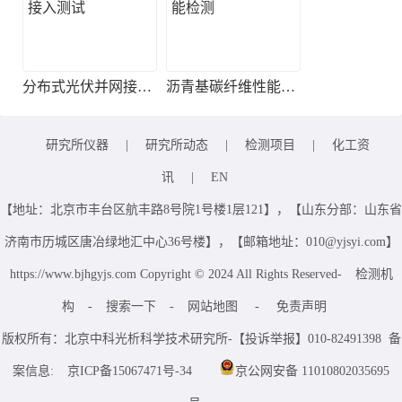
分布式光伏并网接入测试
沥青基碳纤维性能检测
研究所仪器
|
研究所动态
|
检测项目
|
化工资
讯
|
EN
【地址：北京市丰台区航丰路8号院1号楼1层121】，【山东分部：山东省
济南市历城区唐冶绿地汇中心36号楼】，【邮箱地址：010@yjsyi.com】
https://www.bjhgyjs.com Copyright © 2024 All Rights Reserved-
检测机
构
-
搜索一下
-
网站地图
-
免责声明
版权所有：北京中科光析科学技术研究所-【投诉举报】010-82491398 备
案信息:
京ICP备15067471号-34
京公网安备 11010802035695