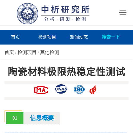
首
页
检
测
研
首页
检测项目
新闻动态
搜索一下
项
究
研
首页
/
检测项目
/
其他检测
目
所
究
研
陶瓷材料极限热稳定性测试
仪
所
究
联
器
动
所
系
关
态
案
我
于
在
例
们
我
线
报
信息概要
01
们
询
告