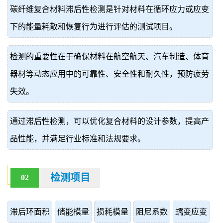
碳纤维复合材料滞后性检测是针对材料在循环应力或应变
价
真
下的能量耗散和恢复行为进行评估的测试项目。
伪
检测的重要性在于确保材料在航空航天、汽车制造、体育
查
器材等动态应用中的可靠性、安全性和耐久性，预防疲劳
询
失效。
通过滞后性检测，可以优化复合材料的设计参数，提高产
品性能，并满足行业标准和法规要求。
检测项目
02
滞后环面积
储能模量
损耗模量
阻尼系数
蠕变应变