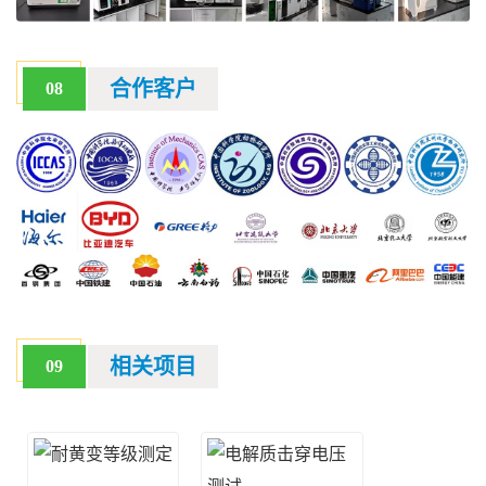
合作客户
08
相关项目
09