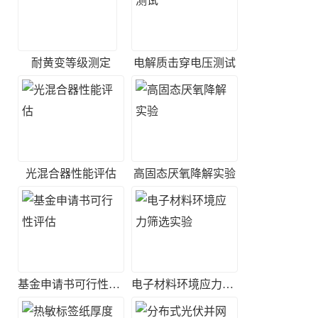
耐黄变等级测定
电解质击穿电压测试
光混合器性能评估
高固态厌氧降解实验
基金申请书可行性评估
电子材料环境应力筛选实验