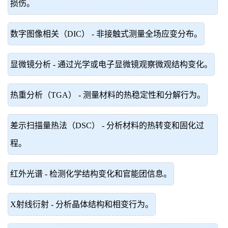
损伤。
数字图像相关（DIC） - 非接触式测量全场应变分布。
显微镜分析 - 通过光学或电子显微镜观察微观结构变化。
热重分析（TGA） - 测量材料的热稳定性和分解行为。
差示扫描量热法（DSC） - 分析材料的热转变和固化过
程。
红外光谱 - 检测化学结构变化和官能团信息。
X射线衍射 - 分析晶体结构和相变行为。