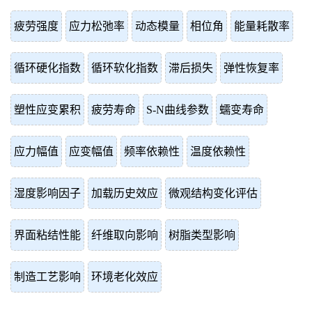
疲劳强度
应力松弛率
动态模量
相位角
能量耗散率
循环硬化指数
循环软化指数
滞后损失
弹性恢复率
塑性应变累积
疲劳寿命
S-N曲线参数
蠕变寿命
应力幅值
应变幅值
频率依赖性
温度依赖性
湿度影响因子
加载历史效应
微观结构变化评估
界面粘结性能
纤维取向影响
树脂类型影响
制造工艺影响
环境老化效应