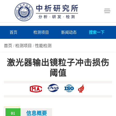
首
页
检
测
研
首页
检测项目
新闻动态
搜索一下
项
究
研
首页
/
检测项目
/
性能检测
目
所
究
研
激光器输出镜粒子冲击损伤
仪
所
究
联
阈值
器
动
所
系
关
态
案
我
于
在
例
们
我
线
报
们
询
告
信息概要
01