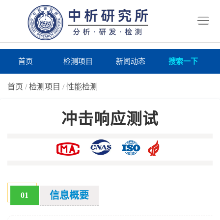
首
页
检
测
研
首页
检测项目
新闻动态
搜索一下
项
究
研
首页
/
检测项目
/
性能检测
目
所
究
研
冲击响应测试
仪
所
究
联
器
动
所
系
关
态
案
我
于
在
例
们
我
线
报
信息概要
01
们
询
告