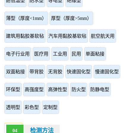
耐低温型
防水型
导电型
绝缘型
薄型（厚度<1mm）
厚型（厚度>5mm）
建筑用黏胶基软毡
汽车用黏胶基软毡
航空航天用
电子行业用
医疗用
工业用
民用
单面粘接
双面粘接
带背胶
无背胶
快速固化型
慢速固化型
环保型
高强度型
高弹性型
防火型
防静电型
透明型
彩色型
定制型
检测方法
04