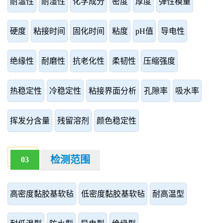
耐温性
耐湿性
化学成分
密度
厚度
弹性模量
硬度
粘接时间
固化时间
粘度
pH值
导电性
绝缘性
耐磨性
抗老化性
柔韧性
压缩强度
热稳定性
冷稳定性
粘接界面分析
孔隙率
吸水率
挥发分含量
残留溶剂
颜色稳定性
检测范围
03
高密度黏胶基软毡
低密度黏胶基软毡
耐高温型