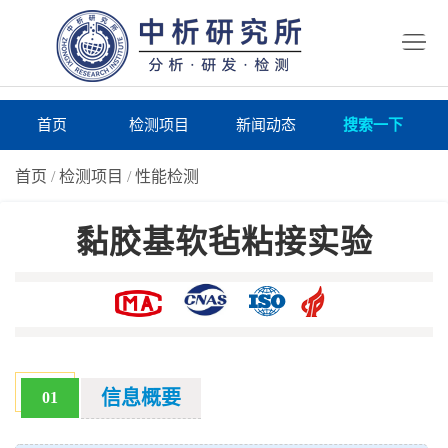
首
页
检
测
研
首页
检测项目
新闻动态
搜索一下
项
究
研
首页
/
检测项目
/
性能检测
目
所
究
研
黏胶基软毡粘接实验
仪
所
究
联
器
动
所
系
关
态
案
我
于
在
例
们
我
线
报
信息概要
01
们
询
告