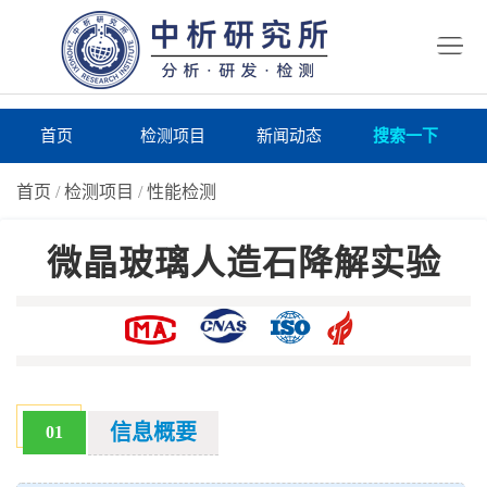
首
页
检
测
研
首页
检测项目
新闻动态
搜索一下
项
究
研
首页
/
检测项目
/
性能检测
目
所
究
研
微晶玻璃人造石降解实验
仪
所
究
联
器
动
所
系
关
态
案
我
于
在
例
们
我
线
报
信息概要
01
们
询
告