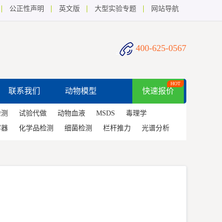
公正性声明
英文版
大型实验专题
网站导航
400-625-0567
HOT
联系我们
动物模型
快速报价
检测
试验代做
动物血液
MSDS
毒理学
容器
化学品检测
细菌检测
栏杆推力
光谱分析