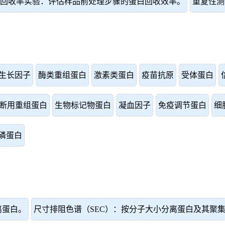
回收率实验：评估样品前处理步骤的蛋白回收效率。
重复性测
生长因子
酶类重组蛋白
激素类蛋白
疫苗抗原
受体蛋白
断用重组蛋白
生物标记物蛋白
凝血因子
免疫调节蛋白
细
磷蛋白
离蛋白。
尺寸排阻色谱（SEC）：按分子大小分离蛋白及其聚