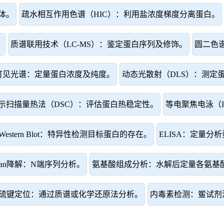
体。
疏水相互作用色谱（HIC）：利用盐浓度梯度分离蛋白。
。
质谱联用技术（LC-MS）：鉴定蛋白序列及修饰。
圆二色
可见光谱：定量蛋白浓度及纯度。
动态光散射（DLS）：测定
示扫描量热法（DSC）：评估蛋白热稳定性。
等电聚焦电泳（
Western Blot：特异性检测目标蛋白的存在。
ELISA：定量分
man降解：N端序列分析。
氨基酸组成分析：水解后定量各氨基
硫键定位：通过质谱或化学还原法分析。
内毒素检测：鲎试剂