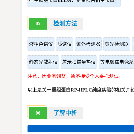
宿主细胞蛋白ELISA：定量残留宿主蛋白。
检测方法
05
液相色谱仪
质谱仪
紫外检测器
荧光检测器
静态光散射仪
差示扫描量热仪
等电聚焦电泳系
注意：因业务调整，暂不接受个人委托测试。
以上是关于
重组蛋白RP-HPLC纯度实验
的相关介
了解中析
06