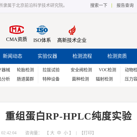
所隶属于北京前沿科学技术研究院。
搜索一下
报告查询
CMA资质
ISO体系
高新技术企业
新闻动态
实验仪器
检测流程
检测资质
疗器械
轮胎检测
拉拔试验
安全阀检测
VOC检测
动物
品分析
肠道菌群
特种设备
菌种检测
辐射检测
压力
重组蛋白RP-HPLC纯度实验
02:42:04 咨询量：
【
大
中
小
】 | 【
打印
】