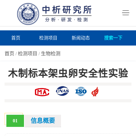
首
页
检
测
研
首页
检测项目
新闻动态
搜索一下
项
究
研
首页
/
检测项目
/
生物检测
目
所
究
研
木制标本架虫卵安全性实验
仪
所
究
联
器
动
所
系
关
态
案
我
于
在
例
们
我
线
报
信息概要
01
们
询
告