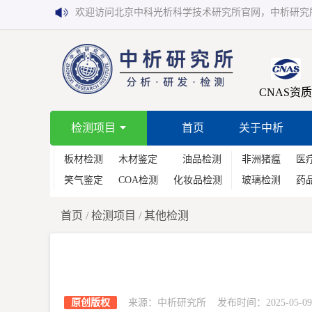
欢迎访问北京中科光析科学技术研究所官网，中析研究
CNAS资质
检测项目
首页
关于中析
板材检测
木材鉴定
油品检测
非洲猪瘟
医
笑气鉴定
COA检测
化妆品检测
玻璃检测
药
首页
/
检测项目
/
其他检测
原创版权
来源：中析研究所 发布时间：2025-05-09 