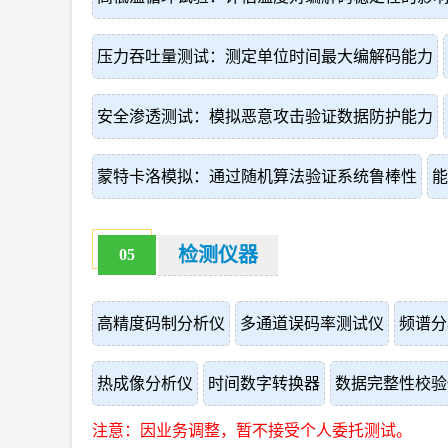
压力吞吐量测试：测定单位时间最大编解码能力
安全渗透测试：模拟恶意攻击验证数据防护能力
蒙特卡洛模拟：通过随机算法验证系统鲁棒性
能
检测仪器
05
高精度码制分析仪
多通道误码率测试仪
频谱分
热成像分析仪
时间数字转换器
数据完整性校验
注意：因业务调整，暂不接受个人委托测试。