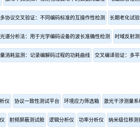
多协议交叉验证：不同编码标准的互操作性检测
长期老化试验
光谱分析法：用于光学编码设备的波长准确性检测
时域反射测
量消耗监测：记录编解码过程的功耗曲线
交叉编译验证：多平
析仪
协议一致性测试平台
环境应力筛选箱
激光干涉测量系
仪
射频屏蔽测试舱
逻辑分析仪
功率分析仪
纳米级位移测