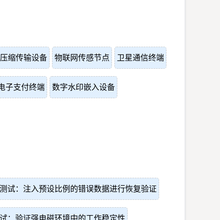
压缩传输设备
物联网传感节点
卫星通信终端
电子支付终端
数字水印嵌入设备
测试：注入预设比例的错误数据进行恢复验证
试：验证强电磁环境中的工作稳定性