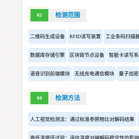
检测范围
03
二维码生成设备
RFID读写装置
工业条码扫描
数据库存储引擎
区块链节点设备
智能卡读写系
语音识别前端模块
无线充电通信模块
量子加密
检测方法
04
人工视觉检测法：通过标准参照物比对解码结果
高低温循环试验：评估温度对编解码稳定性的影