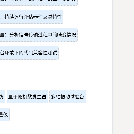
：持续运行评估器件衰减特性
量：分析信号传输过程中的畸变情况
台环境下的代码兼容性测试
统
量子随机数发生器
多轴振动试验台
量仪