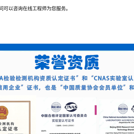
问可以咨询在线工程师为您服务。