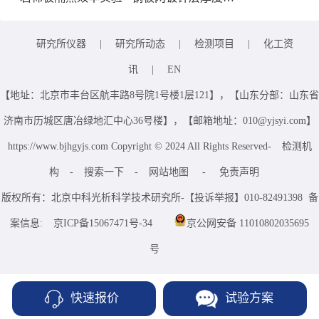
研究所仪器
|
研究所动态
|
检测项目
|
化工资
讯
|
EN
【地址：北京市丰台区航丰路8号院1号楼1层121】，【山东分部：山东省
济南市历城区唐冶绿地汇中心36号楼】，【邮箱地址：010@yjsyi.com】
https://www.bjhgyjs.com Copyright © 2024 All Rights Reserved-
检测机
构
-
搜索一下
-
网站地图
-
免责声明
版权所有：北京中科光析科学技术研究所-【投诉举报】010-82491398 备
案信息:
京ICP备15067471号-34
京公网安备 11010802035695
号
快速报价
试验方案