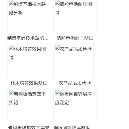
制造基础技术缺陷分析
储能电池耐压测试
林木培育效果测试
农产品品质检验
岩棉板隔热效率实验
钢板网镀锌层厚度测定