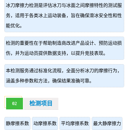
冰刀摩擦力检测是评估冰刀与冰面之间摩擦特性的测试服
价
真
务，适用于各类冰上运动装备，旨在确保滑冰安全性和性
伪
能优化。
查
检测的重要性在于帮助制造商改进产品设计、预防运动损
询
伤，并为运动员提供数据支持，以提升竞技表现。
本检测服务通过标准化流程，全面分析冰刀的摩擦行为，
涵盖多种参数和方法，确保结果准确可靠。
检测项目
02
静摩擦系数
动摩擦系数
平均摩擦系数
最大静摩擦力