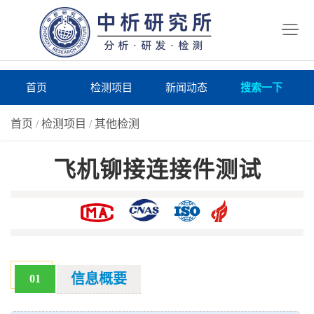
首
页
检
测
研
首页
检测项目
新闻动态
搜索一下
项
究
研
首页
/
检测项目
/
其他检测
目
所
究
研
飞机铆接连接件测试
仪
所
究
联
器
动
所
系
关
态
案
我
于
在
例
们
我
线
报
信息概要
01
们
询
告