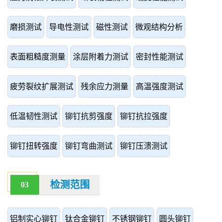
磨损测试
导电性测试
磁性测试
微观结构分析
表面粗糙度测量
涂层附着力测试
密封性能测试
疲劳裂纹扩展测试
残余应力测量
高温强度测试
低温韧性测试
铆钉抗剪强度
铆钉抗拉强度
铆钉扭转强度
铆钉弯曲测试
铆钉压溃测试
检测范围
03
铝制实心铆钉
钛合金铆钉
不锈钢铆钉
圆头铆钉