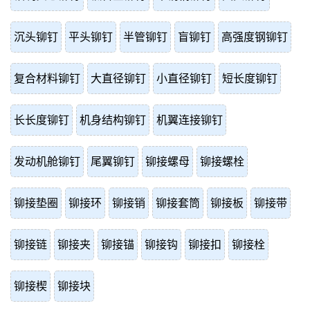
沉头铆钉
平头铆钉
半管铆钉
盲铆钉
高强度钢铆钉
复合材料铆钉
大直径铆钉
小直径铆钉
短长度铆钉
长长度铆钉
机身结构铆钉
机翼连接铆钉
发动机舱铆钉
尾翼铆钉
铆接螺母
铆接螺栓
铆接垫圈
铆接环
铆接销
铆接套筒
铆接板
铆接带
铆接链
铆接夹
铆接锚
铆接钩
铆接扣
铆接栓
铆接楔
铆接块