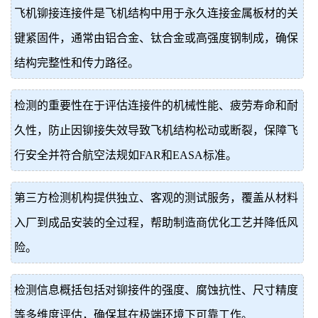
飞机铆接连接件是飞机结构中用于永久连接金属板材的关
价
真
键紧固件，通常由铝合金、钛合金或高强度钢制成，确保
伪
结构完整性和传力路径。
查
检测的重要性在于评估连接件的机械性能、疲劳寿命和耐
询
久性，防止因铆接失效导致飞机结构松动或断裂，保障飞
行安全并符合航空法规如FAR和EASA标准。
第三方检测机构提供独立、客观的测试服务，覆盖从材料
入厂到成品安装的全过程，帮助制造商优化工艺并降低风
险。
检测信息概括包括对铆接件的强度、腐蚀抗性、尺寸精度
等多维度评估，确保其在极端环境下可靠工作。