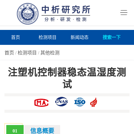
首
页
检
测
研
首页
检测项目
新闻动态
搜索一下
项
究
研
首页
/
检测项目
/
其他检测
目
所
究
研
注塑机控制器稳态温湿度测
仪
所
究
联
试
器
动
所
系
关
态
案
我
于
在
例
们
我
线
报
们
询
告
信息概要
01