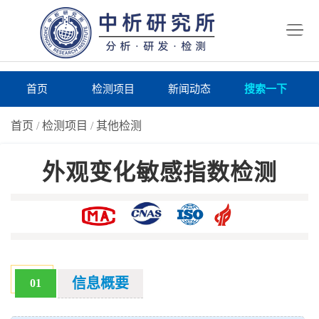
首
页
检
测
研
首页
检测项目
新闻动态
搜索一下
项
究
研
首页
/
检测项目
/
其他检测
目
所
究
研
外观变化敏感指数检测
仪
所
究
联
器
动
所
系
关
态
案
我
于
在
例
们
我
线
报
信息概要
01
们
询
告