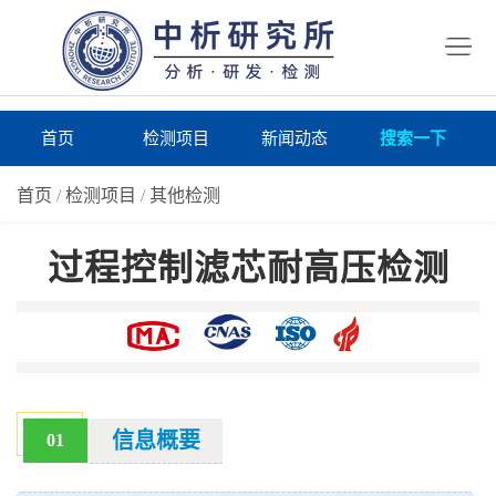
首
页
检
测
研
首页
检测项目
新闻动态
搜索一下
项
究
研
首页
/
检测项目
/
其他检测
目
所
究
研
过程控制滤芯耐高压检测
仪
所
究
联
器
动
所
系
关
态
案
我
于
在
例
们
我
线
报
信息概要
01
们
询
告