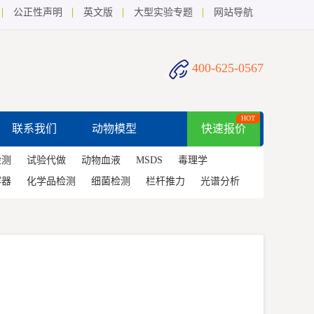
公正性声明
英文版
大型实验专题
网站导航
400-625-0567
HOT
联系我们
动物模型
快速报价
检测
试验代做
动物血液
MSDS
毒理学
容器
化学品检测
细菌检测
栏杆推力
光谱分析