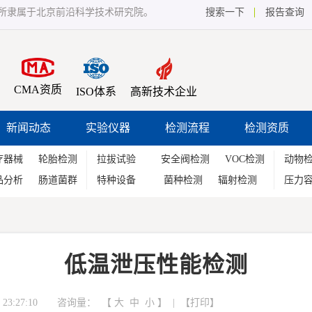
所隶属于北京前沿科学技术研究院。
搜索一下
报告查询
CMA资质
ISO体系
高新技术企业
新闻动态
实验仪器
检测流程
检测资质
疗器械
轮胎检测
拉拔试验
安全阀检测
VOC检测
动物
品分析
肠道菌群
特种设备
菌种检测
辐射检测
压力
低温泄压性能检测
23:27:10 咨询量：
【
大
中
小
】 | 【
打印
】