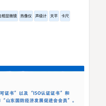
金相显微镜
热像仪
声级计
天平
卡尺