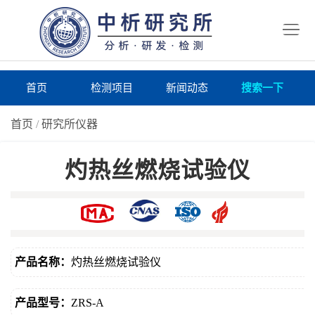
首
页
检
测
研
首页
检测项目
新闻动态
搜索一下
项
究
研
首页
/
研究所仪器
目
所
究
研
灼热丝燃烧试验仪
仪
所
究
联
器
动
所
系
关
态
案
我
于
在
产品名称：
灼热丝燃烧试验仪
例
们
我
线
报
产品型号：
ZRS-A
们
询
告