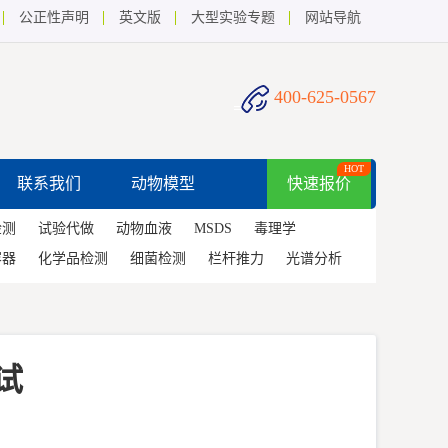
公正性声明
英文版
大型实验专题
网站导航
400-625-0567
HOT
联系我们
动物模型
快速报价
检测
试验代做
动物血液
MSDS
毒理学
容器
化学品检测
细菌检测
栏杆推力
光谱分析
试