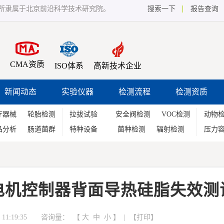
所隶属于北京前沿科学技术研究院。
搜索一下
报告查询
CMA资质
ISO体系
高新技术企业
新闻动态
实验仪器
检测流程
检测资质
疗器械
轮胎检测
拉拔试验
安全阀检测
VOC检测
动物
品分析
肠道菌群
特种设备
菌种检测
辐射检测
压力
电机控制器背面导热硅脂失效测
11:19:35 咨询量：
【
大
中
小
】 | 【
打印
】